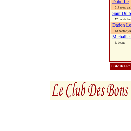
Dahu Le
216 route par
Saut Du S
12 rue du bar
Dadon Le
13 avenue jea
Michaille
le bourg
Liste des Re