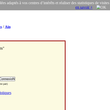
s adaptés à vos centres d’intérêts et réaliser des statistiques de visites
en savoir +
/
s
Ain
ts"
re part)
istiques