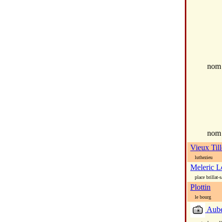
no
nom
Vieux Til
luthezieu
Meleric L
place brillat-s
Plottin
le bourg
Aube