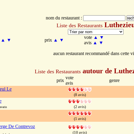
nom du restaurant :
Luthezie
Liste des Restaurants
vote
▲
▼
m
▲
▼
prix
▲
▼
avis
▲
▼
aucun restaurant recommandé dans cette vi
autour de Luthe
Liste des Restaurants
vote
prix
genre
avis
leul Le
(8 avis)
e
(2 avis)
avarin
(1 avis)
rge De Contrevoz
(10 avis)