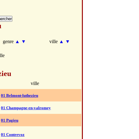
u
genre
▲
▼
ville
▲
▼
lle
zieu
ville
01 Belmont-luthezieu
01 Champagne-en-valromey
01 Pugieu
01 Contrevoz