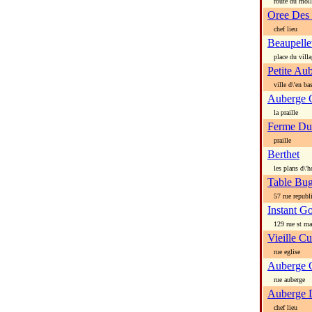
route du moll
Oree Des 
chef lieu
Beaupelle
place du villa
Petite Au
ville d\'en ba
Auberge G
la praille
Ferme Du
praille
Berthet
les plans d\'h
Table Bug
57 rue republ
Instant G
129 rue st ma
Vieille C
rue eglise
Auberge 
rue auberge
Auberge D
chef lieu