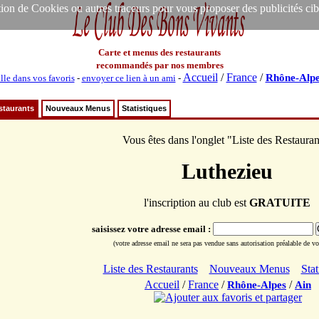
ion de Cookies ou autres traceurs pour vous proposer des publicités ciblée
Carte et menus des restaurants
recommandés par nos membres
Accueil
/
France
/
Rhône-Alpe
lle dans vos favoris
-
envoyer ce lien à un ami
-
staurants
Nouveaux Menus
Statistiques
Vous êtes dans l'onglet "Liste des Restauran
Luthezieu
l'inscription au club est
GRATUITE
saisissez votre adresse email :
(votre adresse email ne sera pas vendue sans autorisation préalable de vot
Liste des Restaurants
Nouveaux Menus
Stat
Accueil
/
France
/
/
Rhône-Alpes
Ain