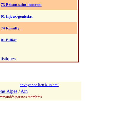
73 Brison-saint-innocent
01 Injoux-genissiat
74 Rumilly
01 Billiat
tistiques
envoyer ce lien à un ami
ne-Alpes
/
Ain
commandés par nos membres