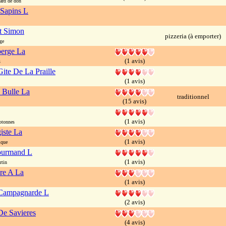
ard de don
Sapins L
t Simon
pizzeria (à emporter)
ge
berge La
(1 avis)
s
ite De La Praille
(1 avis)
 Bulle La
traditionnel
(15 avis)
(1 avis)
otonnes
iste La
(1 avis)
ique
ourmand L
(1 avis)
rtin
ure A La
(1 avis)
Campagnarde L
(2 avis)
e Savieres
(4 avis)