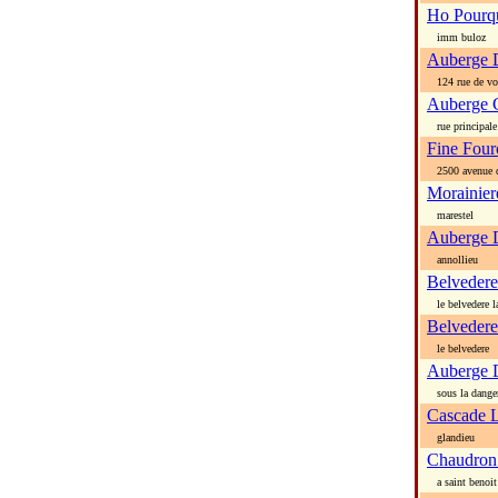
Ho Pourq
imm buloz
Auberge 
124 rue de v
Auberge 
rue principale
Fine Four
2500 avenue 
Morainier
marestel
Auberge 
annollieu
Belvedere
le belvedere l
Belvedere
le belvedere
Auberge 
sous la dange
Cascade 
glandieu
Chaudron
a saint benoit