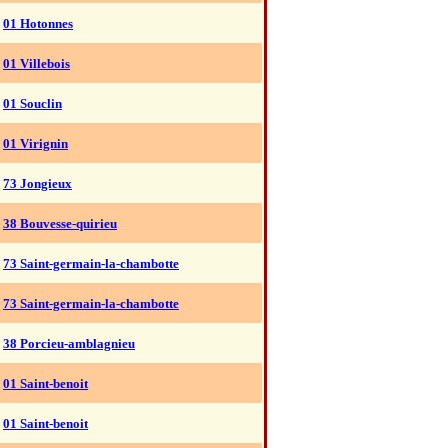
01 Hotonnes
01 Villebois
01 Souclin
01 Virignin
73 Jongieux
38 Bouvesse-quirieu
73 Saint-germain-la-chambotte
73 Saint-germain-la-chambotte
38 Porcieu-amblagnieu
01 Saint-benoit
01 Saint-benoit