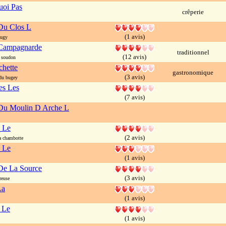
uoi Pas
crêperie
Du Clos L
(1 avis)
ougy
Campagnarde
traditionnel
(12 avis)
 soudon
chette
gastronomique
(3 avis)
du bugey
es Les
(7 avis)
Du Moulin D Arche L
 Le
(2 avis)
a chambotte
 Le
(1 avis)
De La Source
(3 avis)
reuse
La
(1 avis)
 Le
(1 avis)