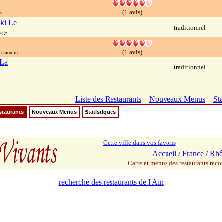
(1 avis)
is
ki Le
traditionnel
rage
(1 avis)
n moulin
 La
traditionnel
Liste des Restaurants
Nouveaux Menus
Sta
staurants
Nouveaux Menus
Statistiques
Cette ville dans vos favoris
Accueil
/
France
/
Rhô
Carte et menus des restaurants re
recherche des restaurants de l'Ain