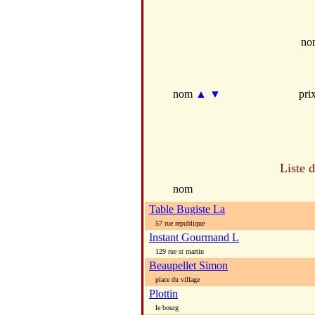
no
nom
▲
▼
pri
Liste 
nom
Table Bugiste La
57 rue republique
Instant Gourmand L
129 rue st martin
Beaupellet Simon
place du village
Plottin
le bourg