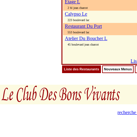
Etage L
2 bl jean charcot
Calypso Le
223 boulevard lac
Restaurant Du Port
553 boulevard lac
Atelier Du Boucher L
45 boulevard jean charcot
Lis
Liste des Restaurants
Nouveaux Menus
recherche 