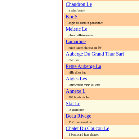
Chaudron Le
a saint benoit
Kor S
angle du chemin ponsonnet
Meleric Le
place brillat-savarin
Lamartine
route tunnel du chat rn 504
Auberge Du Grand Thur Sarl
chef lieu
Petite Auberge La
ville d\'en bas
Aigles Les
lotissement relais du chat
Annexe L
205 bords du lac
Skif Le
le grand port
Beau Rivage
1171 boulevard lac
Chalet Du Coucou Le
1 boulevard jean charcot