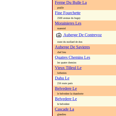
Ferme Du Bulle La
praille
Fine Fourchette
2500 avenue du bugey
Morainieres Les
marestel
Auberge De Contrevoz
route du mollard de don
Auberge De Savieres
chef lieu
Quatres Chemins Les
les quatre chemins
Vieux Tilleul Le
luthezieu
Dahu Le
216 route paris
Belvedere Le
le belvedere la chambotte
Belvedere Le
le belvedere
Cascade La
glandieu