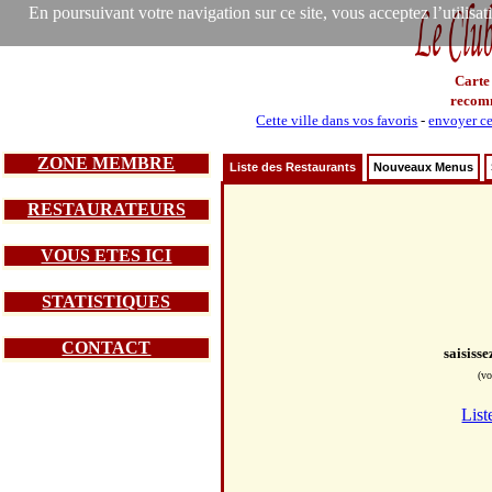
En poursuivant votre navigation sur ce site, vous acceptez l’utilisa
Carte
recom
Cette ville dans vos favoris
-
envoyer ce
ZONE MEMBRE
Liste des Restaurants
Nouveaux Menus
RESTAURATEURS
VOUS ETES ICI
STATISTIQUES
CONTACT
saisiss
(vo
List