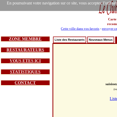
En poursuivant votre navigation sur ce site, vous acceptez l’utilisa
Carte
recom
Cette ville dans vos favoris
-
envoyer ce
ZONE MEMBRE
Liste des Restaurants
Nouveaux Menus
RESTAURATEURS
VOUS ETES ICI
STATISTIQUES
CONTACT
saisiss
(vo
List