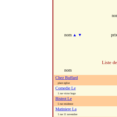
no
nom
▲
▼
pri
Liste d
nom
Chez Buffard
place eglise
Comedie Le
1 rue victor hugo
Bistrot Le
5 rue residence
Matiniere La
1 rue 11 novembre