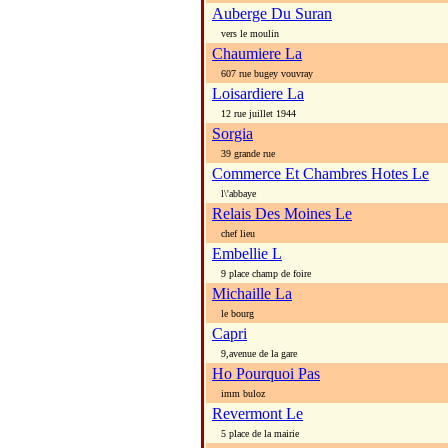
Auberge Du Suran
vers le moulin
Chaumiere La
607 rue bugey vouvray
Loisardiere La
12 rue juillet 1944
Sorgia
39 grande rue
Commerce Et Chambres Hotes Le
l\'abbaye
Relais Des Moines Le
chef lieu
Embellie L
9 place champ de foire
Michaille La
le bourg
Capri
9,avenue de la gare
Ho Pourquoi Pas
imm buloz
Revermont Le
5 place de la mairie