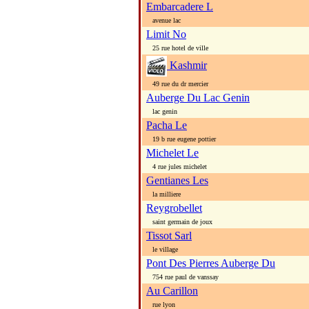
Embarcadere L
avenue lac
Limit No
25 rue hotel de ville
Kashmir
49 rue du dr mercier
Auberge Du Lac Genin
lac genin
Pacha Le
19 b rue eugene pottier
Michelet Le
4 rue jules michelet
Gentianes Les
la milliere
Reygrobellet
saint germain de joux
Tissot Sarl
le village
Pont Des Pierres Auberge Du
754 rue paul de vanssay
Au Carillon
rue lyon