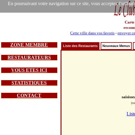
En poursuivant votre navigation sur ce site, vous acceptez l’utilisa
Carte
recom
Cette ville dans vos favoris
-
envoyer ce
ZONE MEMBRE
Liste des Restaurants
Nouveaux Menus
RESTAURATEURS
VOUS ETES ICI
STATISTIQUES
CONTACT
saisiss
(vo
List