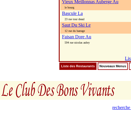
Vieux Meillonnas Auberge Au
le bourg
Bascule La
23 rue tour deaul
Saut Du Ski Le
12 rue du barrage
Faisan Dore Au
594 rue nicolas aubry
Lis
Liste des Restaurants
Nouveaux Menus
recherche 