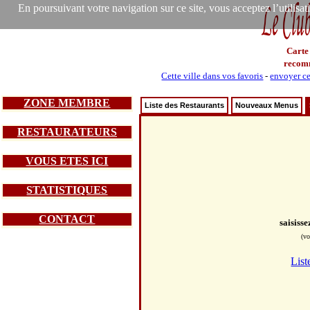
En poursuivant votre navigation sur ce site, vous acceptez l’utilisa
Carte
recom
Cette ville dans vos favoris
-
envoyer ce
ZONE MEMBRE
Liste des Restaurants
Nouveaux Menus
RESTAURATEURS
VOUS ETES ICI
STATISTIQUES
CONTACT
saisiss
(vo
List