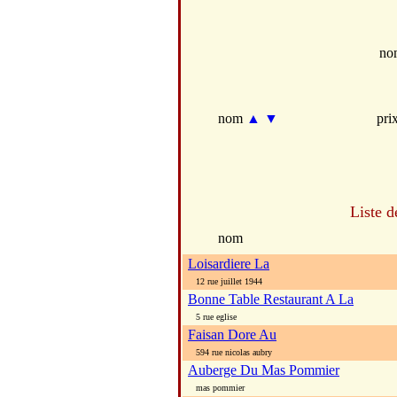
no
nom
▲
▼
pri
Liste d
nom
Loisardiere La
12 rue juillet 1944
Bonne Table Restaurant A La
5 rue eglise
Faisan Dore Au
594 rue nicolas aubry
Auberge Du Mas Pommier
mas pommier