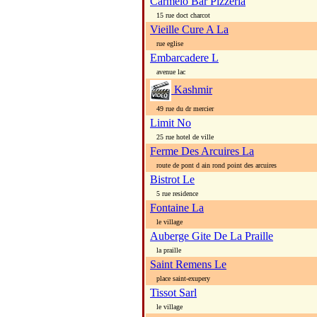
Carmelo Bar Pizzeria
15 rue doct charcot
Vieille Cure A La
rue eglise
Embarcadere L
avenue lac
Kashmir
49 rue du dr mercier
Limit No
25 rue hotel de ville
Ferme Des Arcuires La
route de pont d ain rond point des arcuires
Bistrot Le
5 rue residence
Fontaine La
le village
Auberge Gite De La Praille
la praille
Saint Remens Le
place saint-exupery
Tissot Sarl
le village