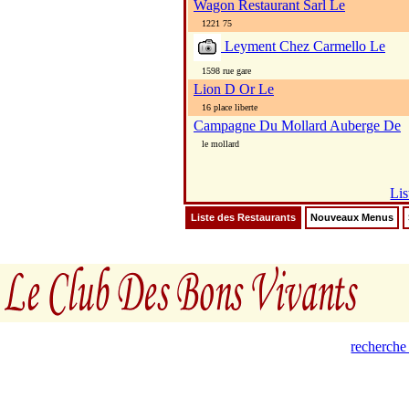
Wagon Restaurant Sarl Le
1221 75
Leyment Chez Carmello Le
1598 rue gare
Lion D Or Le
16 place liberte
Campagne Du Mollard Auberge De
le mollard
Lis
Liste des Restaurants
Nouveaux Menus
recherche 