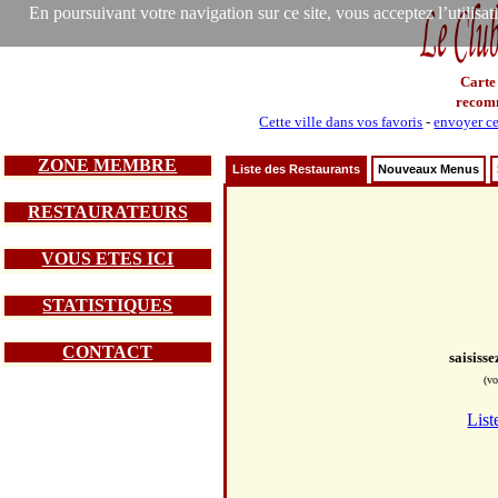
En poursuivant votre navigation sur ce site, vous acceptez l’utilisa
Carte
recom
Cette ville dans vos favoris
-
envoyer ce
ZONE MEMBRE
Liste des Restaurants
Nouveaux Menus
RESTAURATEURS
VOUS ETES ICI
STATISTIQUES
CONTACT
saisiss
(vo
List