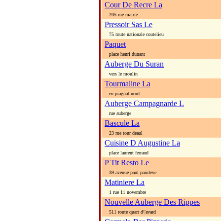
Cour De Recre La
205 rue mairie
Pressoir Sas Le
75 route nationale coutelieu
Paquet
place henri dunant
Auberge Du Suran
vers le moulin
Tourmaline La
en pragnat nord
Auberge Campagnarde L
rue auberge
Bascule La
23 rue tour deaul
Cuisine D Augustine La
place laurent ferrand
P Tit Resto Le
39 avenue paul painleve
Matiniere La
1 rue 11 novembre
Nouvelle Auberge Des Rippes
511 route quart d\'avard