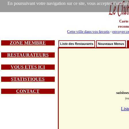
En poursuivant votre navigation sur ce site, vous acceptez l’utilisa
Carte
recom
Cette ville dans vos favoris
-
envoyer ce
ZONE MEMBRE
Liste des Restaurants
Nouveaux Menus
RESTAURATEURS
VOUS ETES ICI
STATISTIQUES
CONTACT
saisiss
(vo
List