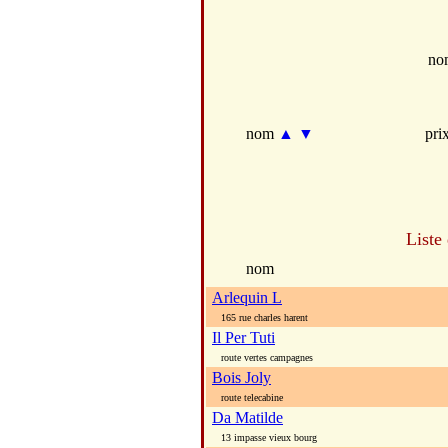
no
nom
▲
▼
pri
Liste
nom
Arlequin L
165 rue charles harent
Il Per Tuti
route vertes campagnes
Bois Joly
route telecabine
Da Matilde
13 impasse vieux bourg