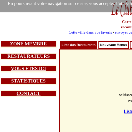
En poursuivant votre navigation sur ce site, vous acceptez l’utilisa
Carte
recom
Cette ville dans vos favoris
-
envoyer ce
ZONE MEMBRE
Liste des Restaurants
Nouveaux Menus
RESTAURATEURS
VOUS ETES ICI
STATISTIQUES
CONTACT
saisiss
(vo
List