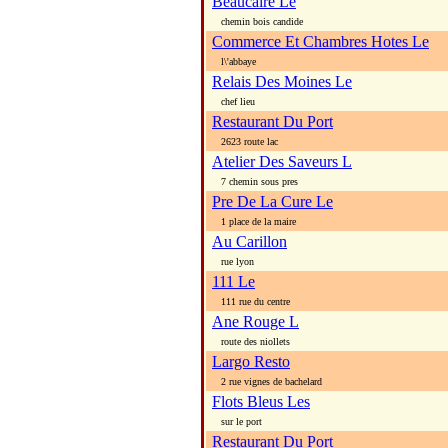
Beaucaire Le
chemin bois candide
Commerce Et Chambres Hotes Le
l\'abbaye
Relais Des Moines Le
chef lieu
Restaurant Du Port
2623 route lac
Atelier Des Saveurs L
7 chemin sous pres
Pre De La Cure Le
1 place de la maire
Au Carillon
rue lyon
111 Le
111 rue du centre
Ane Rouge L
route des niollets
Largo Resto
2 rue vignes de bachelard
Flots Bleus Les
sur le port
Restaurant Du Port