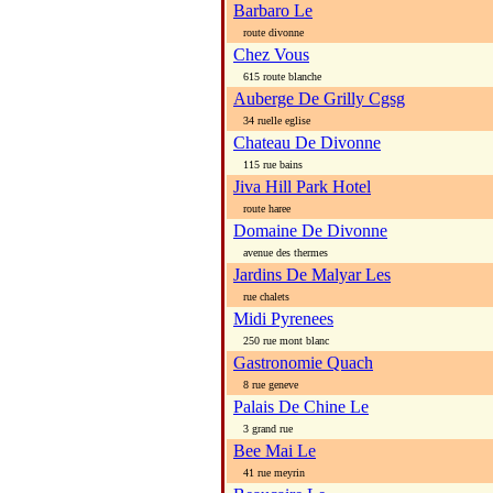
Barbaro Le
route divonne
Chez Vous
615 route blanche
Auberge De Grilly Cgsg
34 ruelle eglise
Chateau De Divonne
115 rue bains
Jiva Hill Park Hotel
route haree
Domaine De Divonne
avenue des thermes
Jardins De Malyar Les
rue chalets
Midi Pyrenees
250 rue mont blanc
Gastronomie Quach
8 rue geneve
Palais De Chine Le
3 grand rue
Bee Mai Le
41 rue meyrin