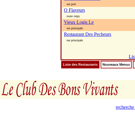
rue port
O Flaveurs
route crepy
Vieux Logis Le
rue principale
Restaurant Des Pecheurs
rue principale
Lis
Liste des Restaurants
Nouveaux Menus
recherche 