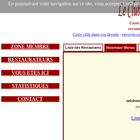
En poursuivant votre navigation sur ce site, vous acceptez l’utilisa
Carte
recom
Cette ville dans vos favoris
-
envoyer ce
ZONE MEMBRE
Liste des Restaurants
Nouveaux Menus
RESTAURATEURS
VOUS ETES ICI
STATISTIQUES
CONTACT
saisiss
(vo
List