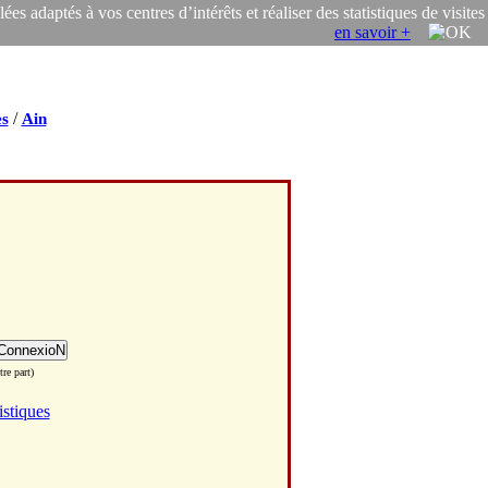
s adaptés à vos centres d’intérêts et réaliser des statistiques de visites
en savoir +
/
s
Ain
re part)
istiques