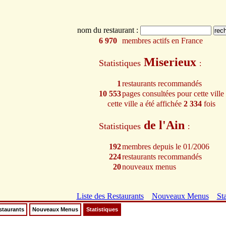
nom du restaurant :
6 970
membres actifs en France
Miserieux
Statistiques
:
1
restaurants recommandés
10 553
pages consultées pour cette ville
cette ville a été affichée
2 334
fois
de l'Ain
Statistiques
:
192
membres depuis le 01/2006
224
restaurants recommandés
20
nouveaux menus
Liste des Restaurants
Nouveaux Menus
Sta
staurants
Nouveaux Menus
Statistiques