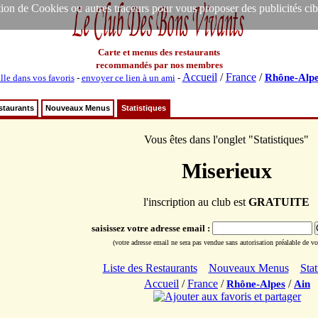
ion de Cookies ou autres traceurs pour vous proposer des publicités ciblée
Carte et menus des restaurants
recommandés par nos membres
Accueil
/
France
/
Rhône-Alpe
lle dans vos favoris
-
envoyer ce lien à un ami
-
staurants
Nouveaux Menus
Statistiques
Vous êtes dans l'onglet "Statistiques"
Miserieux
l'inscription au club est
GRATUITE
saisissez votre adresse email :
(votre adresse email ne sera pas vendue sans autorisation préalable de vot
Liste des Restaurants
Nouveaux Menus
Stat
Accueil
/
France
/
/
Rhône-Alpes
Ain