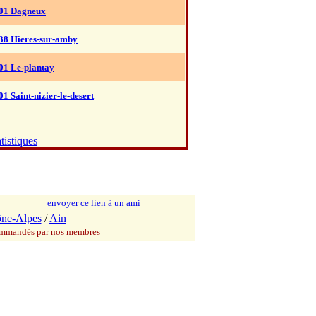
01 Dagneux
38 Hieres-sur-amby
01 Le-plantay
01 Saint-nizier-le-desert
tistiques
envoyer ce lien à un ami
ne-Alpes
/
Ain
commandés par nos membres