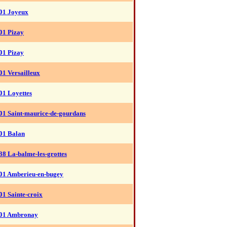
01 Joyeux
01 Pizay
01 Pizay
01 Versailleux
01 Loyettes
01 Saint-maurice-de-gourdans
01 Balan
38 La-balme-les-grottes
01 Amberieu-en-bugey
01 Sainte-croix
01 Ambronay