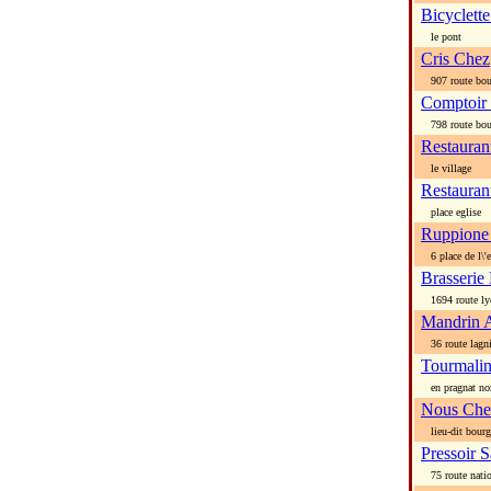
Bicyclett
le pont
Cris Chez
907 route bou
Comptoir
798 route bou
Restauran
le village
Restauran
place eglise
Ruppione
6 place de l\'e
Brasserie
1694 route ly
Mandrin 
36 route lagn
Tourmali
en pragnat no
Nous Che
lieu-dit bourg
Pressoir 
75 route natio