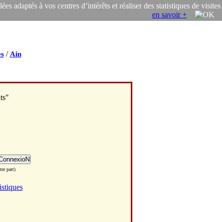
s adaptés à vos centres d’intérêts et réaliser des statistiques de visites
en savoir +
/
s
Ain
ts"
re part)
istiques