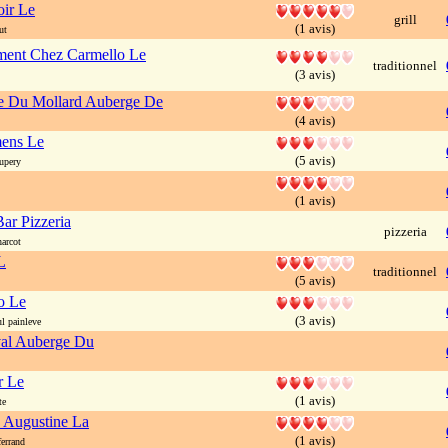
ir Le
grill
(1 avis)
ut
ent Chez Carmello Le
traditionnel
(3 avis)
 Du Mollard Auberge De
(4 avis)
mens Le
(5 avis)
upery
(1 avis)
ar Pizzeria
pizzeria
arcot
L
traditionnel
(5 avis)
to Le
(3 avis)
 painleve
al Auberge Du
r Le
(1 avis)
te
 Augustine La
(1 avis)
errand