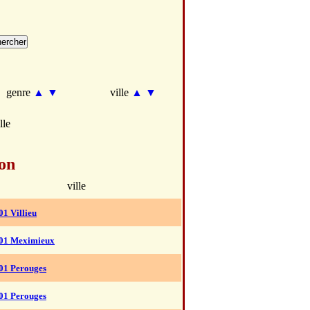
genre
▲
▼
ville
▲
▼
lle
on
ville
01 Villieu
01 Meximieux
01 Perouges
01 Perouges