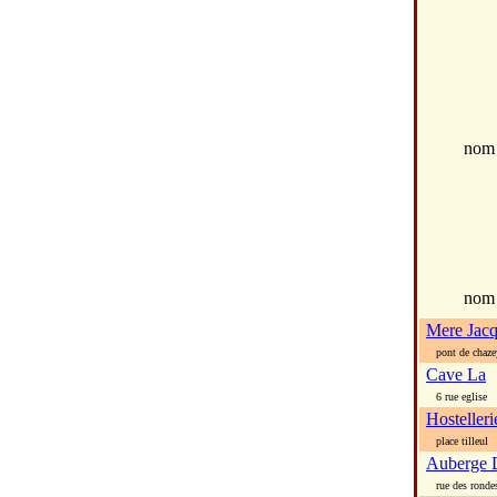
no
nom
Mere Jacq
pont de chaze
Cave La
6 rue eglise
Hosteller
place tilleul
Auberge 
rue des ronde