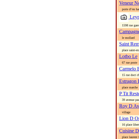
Veneur No
porte d\'en ha
Leym
1598 rue gare
Campagne
le mollard
Saint Re
place saint-ex
Lotbo Le
67 rue poste
Carmelo B
15 rue doct ch
Estragon 
place marche
P Tit Res
39 avenue paul
Roy D Av
village
Lion D O
16 place liber
Cuisine D
place laurent f