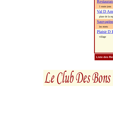
Restauran
1 route jons
Val D Am
place de la re
Sauvagin
les etrets
Plaisir D 
village
Liste des Re