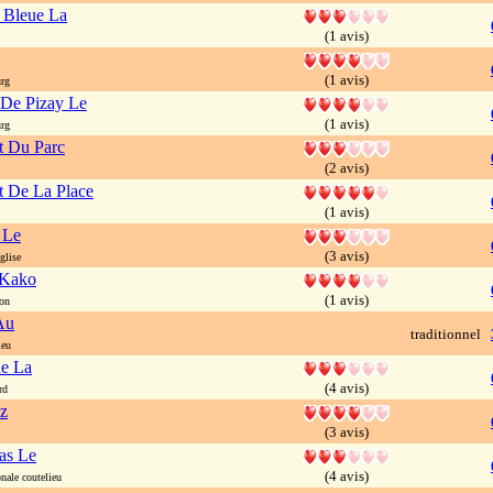
e Bleue La
(1 avis)
(1 avis)
rg
 De Pizay Le
(1 avis)
rg
t Du Parc
(2 avis)
t De La Place
(1 avis)
 Le
(3 avis)
glise
 Kako
(1 avis)
on
Au
traditionnel
ieu
ne La
(4 avis)
rd
z
(3 avis)
Sas Le
(4 avis)
nale coutelieu