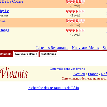
t De La Cotiere
(1 avis)
by Le
(3 avis)
publique
e La
(6 avis)
Etangs
(1 avis)
Liste des Restaurants
Nouveaux Menus
Sta
staurants
Nouveaux Menus
Statistiques
Cette ville dans vos favoris
Accueil
/
France
/
Rhô
Carte et menus des restaurants re
recherche des restaurants de l'Ain