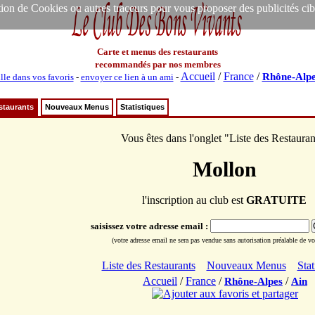
ion de Cookies ou autres traceurs pour vous proposer des publicités ciblée
Carte et menus des restaurants
recommandés par nos membres
Accueil
/
France
/
Rhône-Alpe
lle dans vos favoris
-
envoyer ce lien à un ami
-
staurants
Nouveaux Menus
Statistiques
Vous êtes dans l'onglet "Liste des Restauran
Mollon
l'inscription au club est
GRATUITE
saisissez votre adresse email :
(votre adresse email ne sera pas vendue sans autorisation préalable de vot
Liste des Restaurants
Nouveaux Menus
Stat
Accueil
/
France
/
/
Rhône-Alpes
Ain