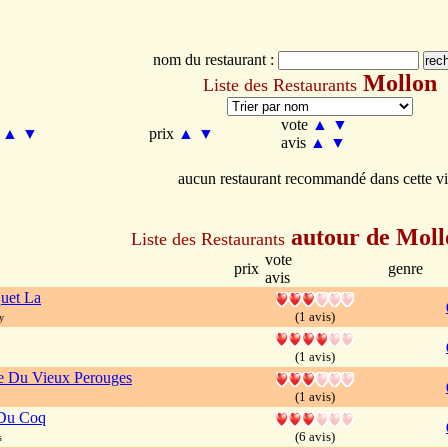
nom du restaurant :
Mollon
Liste des Restaurants
vote
▲
▼
m
▲
▼
prix
▲
▼
avis
▲
▼
aucun restaurant recommandé dans cette vi
autour de Moll
Liste des Restaurants
vote
prix
genre
avis
uet La
(1 avis)
y
(1 avis)
ie Du Vieux Perouges
(1 avis)
Du Coq
(6 avis)
s