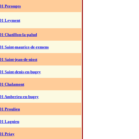
01 Perouges
01 Leyment
01 Chatillon-la-palud
01 Saint-maurice-de-remens
01 Saint-jean-de-niost
01 Saint-denis-en-bugey
01 Chalamont
01 Amberieu-en-bugey
01 Proulieu
01 Lagnieu
01 Priay