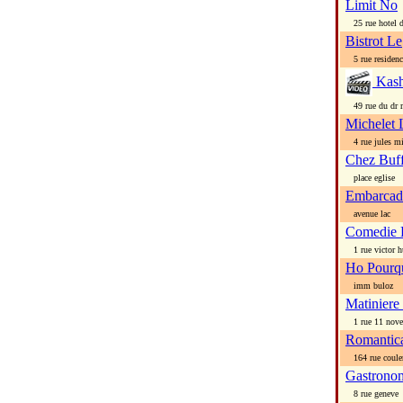
Limit No
25 rue hotel d
Bistrot Le
5 rue residenc
Kash
49 rue du dr m
Michelet 
4 rue jules mi
Chez Buf
place eglise
Embarcad
avenue lac
Comedie 
1 rue victor 
Ho Pourq
imm buloz
Matiniere
1 rue 11 nov
Romantic
164 rue coule
Gastrono
8 rue geneve