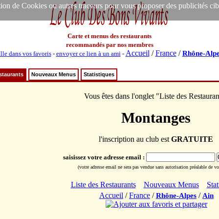
ion de Cookies ou autres traceurs pour vous proposer des publicités ciblée
Carte et menus des restaurants
recommandés par nos membres
Accueil
/
France
/
Rhône-Alpe
lle dans vos favoris
-
envoyer ce lien à un ami
-
staurants
Nouveaux Menus
Statistiques
Vous êtes dans l'onglet "Liste des Restauran
Montanges
l'inscription au club est
GRATUITE
saisissez votre adresse email :
(votre adresse email ne sera pas vendue sans autorisation préalable de vot
Liste des Restaurants
Nouveaux Menus
Stat
Accueil
/
France
/
/
Rhône-Alpes
Ain