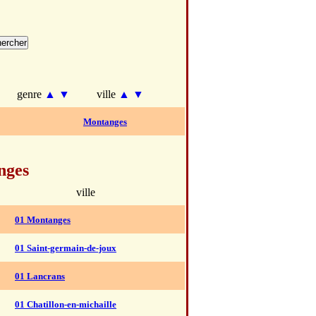
genre
▲
▼
ville
▲
▼
Montanges
nges
ville
01 Montanges
01 Saint-germain-de-joux
01 Lancrans
01 Chatillon-en-michaille