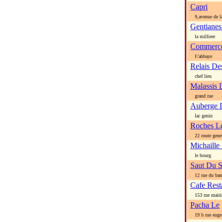
Capri
9,avenue de la
Gentianes
la milliere
Commerce
l\'abbaye
Relais De
chef lieu
Malassis 
grand rue
Auberge 
lac genin
Roches L
22 route gene
Michaille
le bourg
Saut Du S
12 rue du bar
Cafe Rest
153 rue mairi
Pacha Le
19 b rue eugen