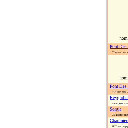
no
Pont Des 
754 rue paul d
nom
Pont Des 
754 rue paul d
Reygrobel
saint germain 
Sorgia
39 grande rue
Chaumier
607 rue bugey