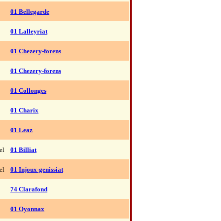
01 Bellegarde
01 Lalleyriat
01 Chezery-forens
01 Chezery-forens
01 Collonges
01 Charix
01 Leaz
el
01 Billiat
el
01 Injoux-genissiat
74 Clarafond
01 Oyonnax