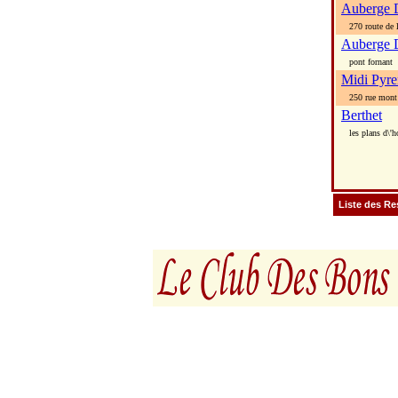
Auberge D
270 route de la
Auberge 
pont fornant
Midi Pyre
250 rue mont 
Berthet
les plans d\'h
Liste des Re