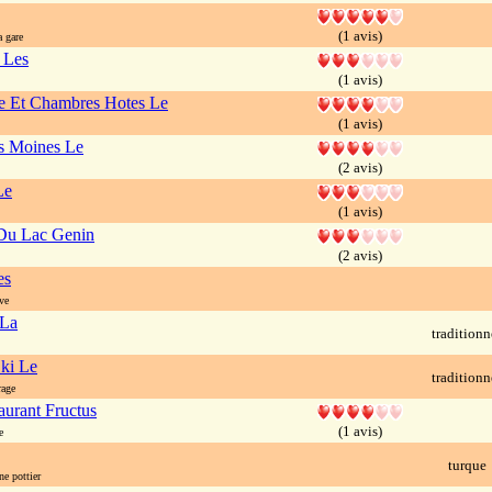
(1 avis)
 gare
 Les
(1 avis)
 Et Chambres Hotes Le
(1 avis)
s Moines Le
(2 avis)
Le
(1 avis)
Du Lac Genin
(2 avis)
es
ve
 La
traditionn
ki Le
traditionn
rage
aurant Fructus
(1 avis)
e
turque
e pottier