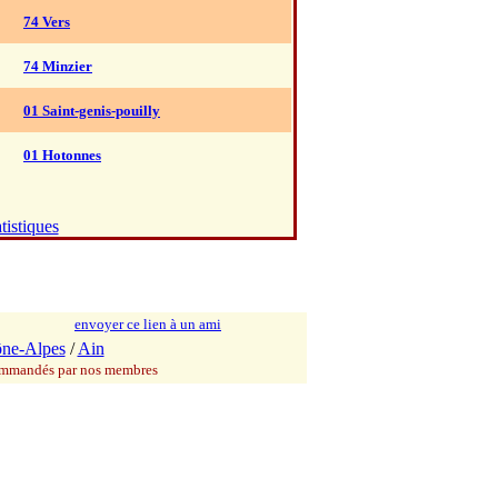
74 Vers
74 Minzier
01 Saint-genis-pouilly
01 Hotonnes
tistiques
envoyer ce lien à un ami
ne-Alpes
/
Ain
commandés par nos membres