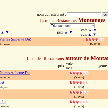
nom du restaurant :
Montanges
Liste des Restaurants
vote
▲
▼
m
▲
▼
prix
▲
▼
avis
▲
▼
Pierres (auberge Du)
(5 avis)
e vanssay
autour de Monta
Liste des Restaurants
vote
prix
genre
avis
Pierres Auberge Du
(5 avis)
e vanssay
let
(1 avis)
de joux
(1 avis)
e La
(1 avis)
 vouvray