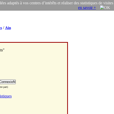
s adaptés à vos centres d’intérêts et réaliser des statistiques de visites
en savoir +
/
s
Ain
ts"
re part)
istiques