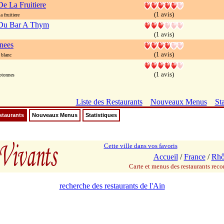
e La Fruitiere
(1 avis)
 fruitiere
Du Bar A Thym
(1 avis)
nees
(1 avis)
blanc
(1 avis)
otonnes
Liste des Restaurants
Nouveaux Menus
Sta
staurants
Nouveaux Menus
Statistiques
Cette ville dans vos favoris
Accueil
/
France
/
Rhô
Carte et menus des restaurants re
recherche des restaurants de l'Ain