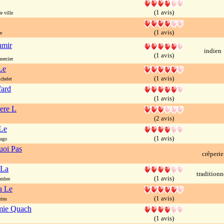
(1 avis)
e ville
(1 avis)
e
mir
indien
(1 avis)
ercier
Le
(1 avis)
chelet
fard
(1 avis)
ere L
(2 avis)
Le
(1 avis)
hugo
uoi Pas
crêperie
 La
traditionn
(1 avis)
embre
a Le
(1 avis)
rins
mie Quach
(1 avis)