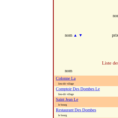
no
nom
▲
▼
pri
Liste de
nom
Colonne La
lieu-dit village
Comptoir Des Dombes Le
lieu-dit village
Saint Jean Le
le bourg
Restaurant Des Dombes
le bourg