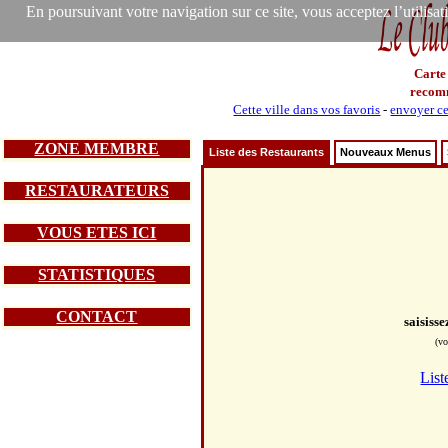
En poursuivant votre navigation sur ce site, vous acceptez l’utilisa
Carte
recom
Cette ville dans vos favoris
-
envoyer ce
ZONE MEMBRE
Liste des Restaurants
Nouveaux Menus
RESTAURATEURS
VOUS ETES ICI
STATISTIQUES
CONTACT
saisiss
(vo
List