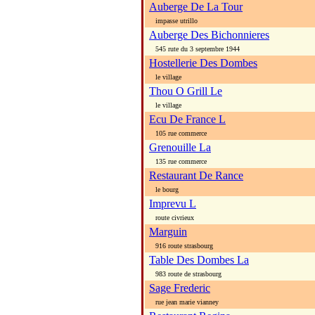
Auberge De La Tour
impasse utrillo
Auberge Des Bichonnieres
545 rute du 3 septembre 1944
Hostellerie Des Dombes
le village
Thou O Grill Le
le village
Ecu De France L
105 rue commerce
Grenouille La
135 rue commerce
Restaurant De Rance
le bourg
Imprevu L
route civrieux
Marguin
916 route strasbourg
Table Des Dombes La
983 route de strasbourg
Sage Frederic
rue jean marie vianney