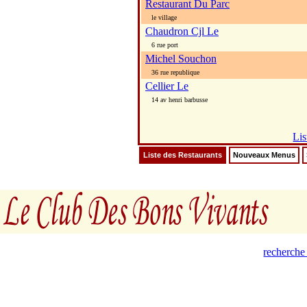
Restaurant Du Parc
le village
Chaudron Cjl Le
6 rue port
Michel Souchon
36 rue republique
Cellier Le
14 av henri barbusse
Lis
Liste des Restaurants
Nouveaux Menus
recherche 