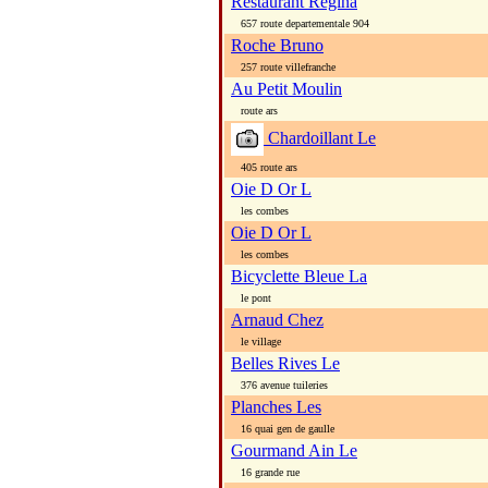
Restaurant Regina
657 route departementale 904
Roche Bruno
257 route villefranche
Au Petit Moulin
route ars
Chardoillant Le
405 route ars
Oie D Or L
les combes
Oie D Or L
les combes
Bicyclette Bleue La
le pont
Arnaud Chez
le village
Belles Rives Le
376 avenue tuileries
Planches Les
16 quai gen de gaulle
Gourmand Ain Le
16 grande rue