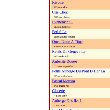
Rivoire
82 rue mairie
Cris Chez
907 route bourg
Evenement L
chemin batterses
Perl S Le
allee grandes combes
Once Upon A Time
6 chemin de l\'atelier
Relais De Geneve Le
a42 sortie n 5
Auberge Rouge
11 montee paroche
Petite Auberge Du Pont D Her La
32 rue victor hugo
Pascal Moussa
960 grande rue
Closerie
4 place gaite
Auberge Des Iles L
1 rue rhone