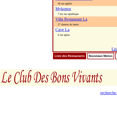
58 rue egalite
Mykonos
7 bis rue republique
Villa Restaurant La
17 chemin du barrie
Cave La
6 rue eglise
Lis
Liste des Restaurants
Nouveaux Menus
recherche 