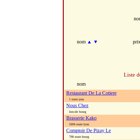
no
nom
▲
▼
pri
Liste d
nom
Restaurant De La Cotiere
1 route jons
Nous Chez
lieu-dit bourg
Brasserie Kako
1694 route lyon
Comptoir De Pizay Le
798 route bourg