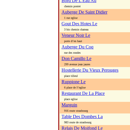
Bord De L Eau Au
chemin pontet
Auberge De Saint Didier
1 rue eglise
Gout Des Hotes Le
3 bis chemin chateau
Veneur Noir Le
porte d\'en haut
Auberge Du Coq
rue des rondes
Don Camillo Le
299 avenue jean jaures
Hostellerie Du Vieux Perouges
place tilleul
Ruppione Le
6 place de l\'eglise
Restaurant De La Place
place eglise
Marguin
916 route strasbourg
Table Des Dombes La
983 route de strasbourg
Relais De Moifond Le