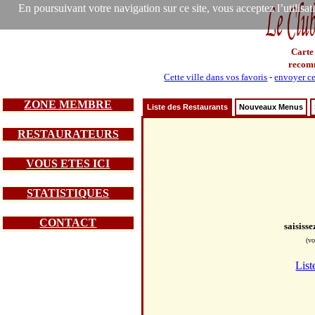
En poursuivant votre navigation sur ce site, vous acceptez l’utilisa
Carte
recom
Cette ville dans vos favoris
-
envoyer ce
ZONE MEMBRE
Liste des Restaurants
Nouveaux Menus
RESTAURATEURS
VOUS ETES ICI
STATISTIQUES
CONTACT
saisiss
(vo
List