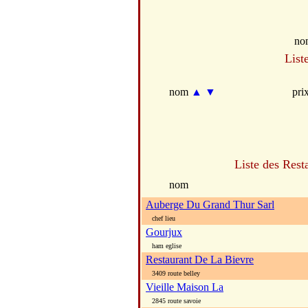
no
List
nom
▲
▼
pri
Liste des Rest
nom
Auberge Du Grand Thur Sarl
chef lieu
Gourjux
ham eglise
Restaurant De La Bievre
3409 route belley
Vieille Maison La
2845 route savoie