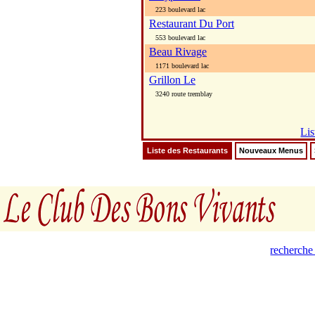
223 boulevard lac
Restaurant Du Port
553 boulevard lac
Beau Rivage
1171 boulevard lac
Grillon Le
3240 route tremblay
Lis
Liste des Restaurants
Nouveaux Menus
recherche 