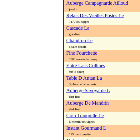
Auberge Campagnarde Ailloud
joudin
Relais Des Vieilles Postes Le
1172 les nappes
Cascade La
glandieu
Chaudron Le
a saint benoit
Fine Fourchette
2500 avenue du bugey
Entre Lacs Collines
sur le bourg
Table D Antan La
3 place de la bouverie
Auberge Savoyarde L
chef lieu
Auberge De Mandrin
chef lieu
Coin Tranquille Le
6 chemin des vignes
Instant Gourmand L
129 rue st martin