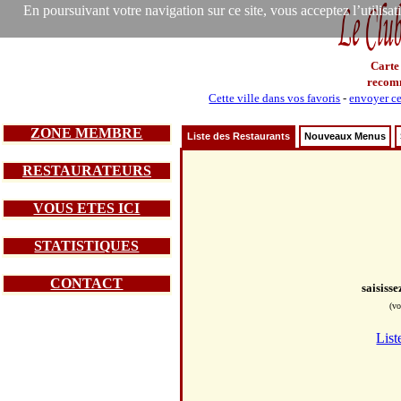
En poursuivant votre navigation sur ce site, vous acceptez l’utilisa
Carte
recom
Cette ville dans vos favoris
-
envoyer ce
ZONE MEMBRE
Liste des Restaurants
Nouveaux Menus
RESTAURATEURS
VOUS ETES ICI
STATISTIQUES
CONTACT
saisiss
(vo
List