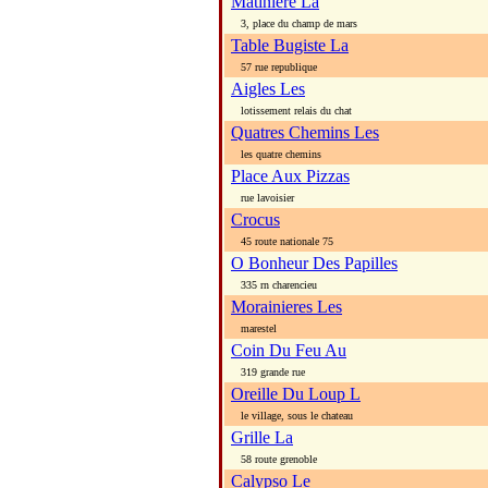
Matiniere La
3, place du champ de mars
Table Bugiste La
57 rue republique
Aigles Les
lotissement relais du chat
Quatres Chemins Les
les quatre chemins
Place Aux Pizzas
rue lavoisier
Crocus
45 route nationale 75
O Bonheur Des Papilles
335 rn charencieu
Morainieres Les
marestel
Coin Du Feu Au
319 grande rue
Oreille Du Loup L
le village, sous le chateau
Grille La
58 route grenoble
Calypso Le