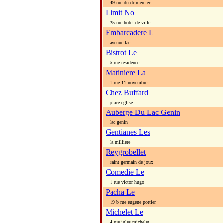
49 rue du dr mercier
Limit No
25 rue hotel de ville
Embarcadere L
avenue lac
Bistrot Le
5 rue residence
Matiniere La
1 rue 11 novembre
Chez Buffard
place eglise
Auberge Du Lac Genin
lac genin
Gentianes Les
la milliere
Reygrobellet
saint germain de joux
Comedie Le
1 rue victor hugo
Pacha Le
19 b rue eugene pottier
Michelet Le
4 rue jules michelet