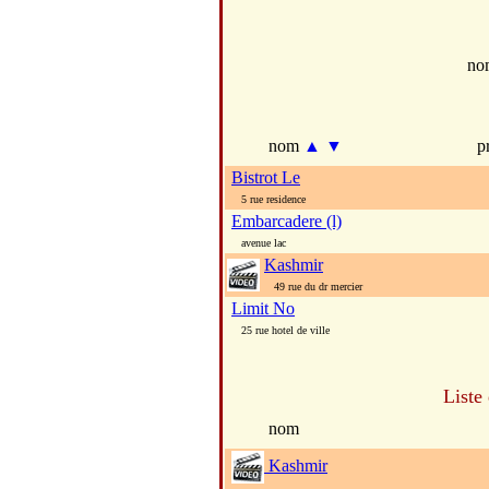
no
nom
▲
▼
p
Bistrot Le
5 rue residence
Embarcadere (l)
avenue lac
Kashmir
49 rue du dr mercier
Limit No
25 rue hotel de ville
Liste
nom
Kashmir