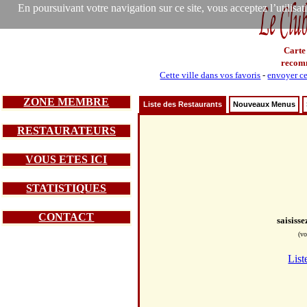
En poursuivant votre navigation sur ce site, vous acceptez l’utilisa
Carte
recom
Cette ville dans vos favoris
-
envoyer ce
ZONE MEMBRE
Liste des Restaurants
Nouveaux Menus
RESTAURATEURS
VOUS ETES ICI
STATISTIQUES
CONTACT
saisiss
(vo
List