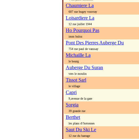
Chaumiere La
607 rue bugey vouvray
Loisardiere La
12 rue juillet 1944
Ho Pourquoi Pas
imm buloz
Pont Des Pierres Auberge Du
754 rue paul de vanssay
Michaille La
le bourg
Auberge Du Suran
vers le moulin
Tissot Sarl
le village
Capri
9,avenue de la gare
Sorgia
39 grande rue
Berthet
les plans d\'hotonnes
Saut Du Ski Le
12 rue du barrage