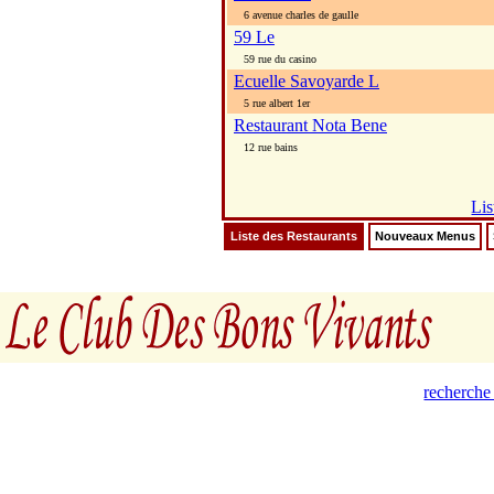
6 avenue charles de gaulle
59 Le
59 rue du casino
Ecuelle Savoyarde L
5 rue albert 1er
Restaurant Nota Bene
12 rue bains
Lis
Liste des Restaurants
Nouveaux Menus
recherche 