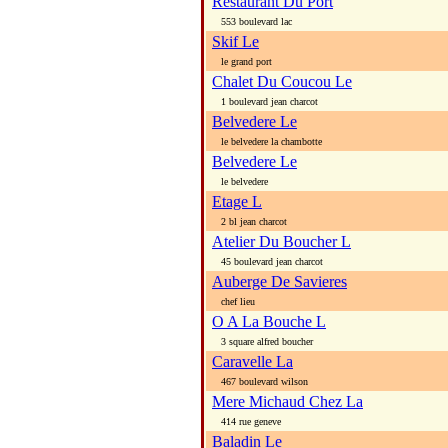
Restaurant Du Port
553 boulevard lac
Skif Le
le grand port
Chalet Du Coucou Le
1 boulevard jean charcot
Belvedere Le
le belvedere la chambotte
Belvedere Le
le belvedere
Etage L
2 bl jean charcot
Atelier Du Boucher L
45 boulevard jean charcot
Auberge De Savieres
chef lieu
O A La Bouche L
3 square alfred boucher
Caravelle La
467 boulevard wilson
Mere Michaud Chez La
414 rue geneve
Baladin Le