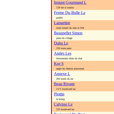
Instant Gourmand L
129 rue st martin
Ferme Du Bulle La
praille
Lamartine
route tunnel du chat rn 504
Beaupellet Simon
place du village
Dahu Le
216 route paris
Aigles Les
lotissement relais du chat
Kor S
angle du chemin ponsonnet
Annexe L
205 bords du lac
Beau Rivage
1171 boulevard lac
Plottin
le bourg
Calypso Le
223 boulevard lac