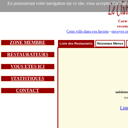
En poursuivant votre navigation sur ce site, vous acceptez l’utilisa
Carte
recom
Cette ville dans vos favoris
-
envoyer ce
ZONE MEMBRE
Liste des Restaurants
Nouveaux Menus
RESTAURATEURS
VOUS ETES ICI
STATISTIQUES
CONTACT
saisiss
(vo
List