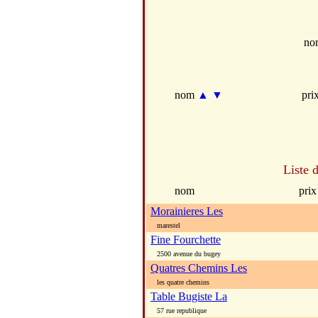
no
nom
▲
▼
pri
Liste 
nom
prix
Morainieres Les
marestel
Fine Fourchette
2500 avenue du bugey
Quatres Chemins Les
les quatre chemins
Table Bugiste La
57 rue republique