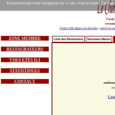
En poursuivant votre navigation sur ce site, vous acceptez l’utilisa
Carte
recom
Cette ville dans vos favoris
-
envoyer ce
ZONE MEMBRE
Liste des Restaurants
Nouveaux Menus
RESTAURATEURS
VOUS ETES ICI
STATISTIQUES
CONTACT
saisiss
(vo
List