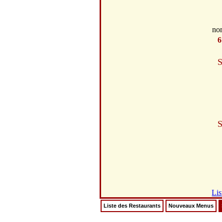
no
6
S
S
Lis
Liste des Restaurants
Nouveaux Menus