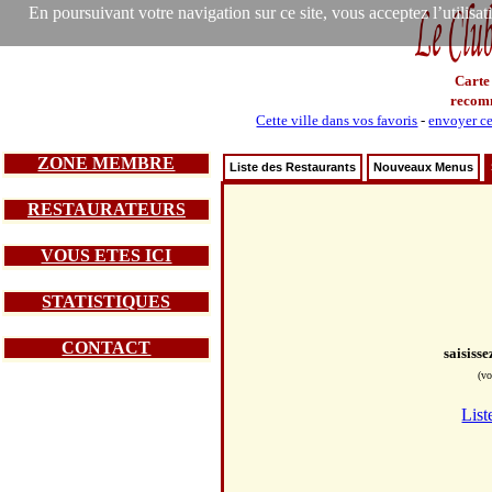
En poursuivant votre navigation sur ce site, vous acceptez l’utilisa
Carte
recom
Cette ville dans vos favoris
-
envoyer ce
ZONE MEMBRE
Liste des Restaurants
Nouveaux Menus
RESTAURATEURS
VOUS ETES ICI
STATISTIQUES
CONTACT
saisiss
(vo
List