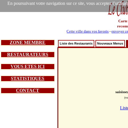
En poursuivant votre navigation sur ce site, vous acceptez l’utilisa
Carte
recom
Cette ville dans vos favoris
-
envoyer ce
ZONE MEMBRE
Liste des Restaurants
Nouveaux Menus
RESTAURATEURS
VOUS ETES ICI
STATISTIQUES
CONTACT
saisiss
(vo
List