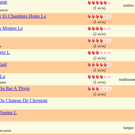
mir
indien
(1 avis)
ercier
 Et Chambres Hotes Le
(1 avis)
s Moines Le
(2 avis)
(1 avis)
e
ere L
(2 avis)
fard
(1 avis)
 La
traditionn
(1 avis)
embre
Du Bar A Thym
(1 avis)
Du Chateau De Clermont
Sapins L
turque
e pottier