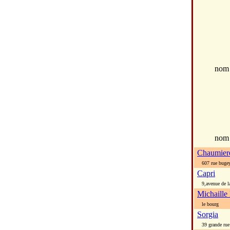
no
nom
Chaumier
607 rue bugey
Capri
9,avenue de la
Michaille
le bourg
Sorgia
39 grande rue