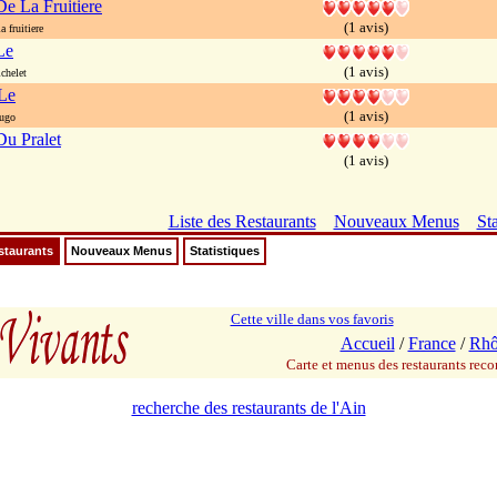
e La Fruitiere
(1 avis)
 fruitiere
Le
(1 avis)
chelet
Le
(1 avis)
hugo
u Pralet
(1 avis)
Liste des Restaurants
Nouveaux Menus
Sta
staurants
Nouveaux Menus
Statistiques
Cette ville dans vos favoris
Accueil
/
France
/
Rhô
Carte et menus des restaurants re
recherche des restaurants de l'Ain