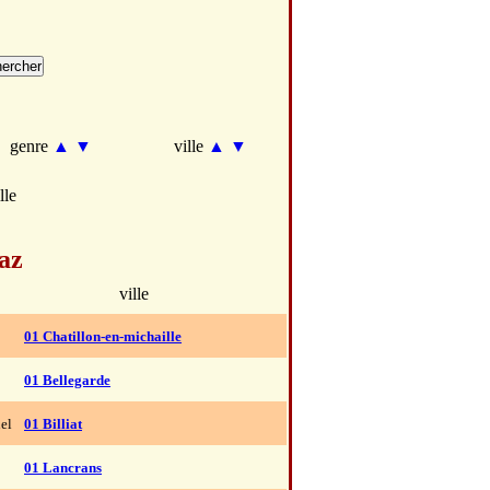
genre
▲
▼
ville
▲
▼
lle
az
ville
01 Chatillon-en-michaille
01 Bellegarde
el
01 Billiat
01 Lancrans