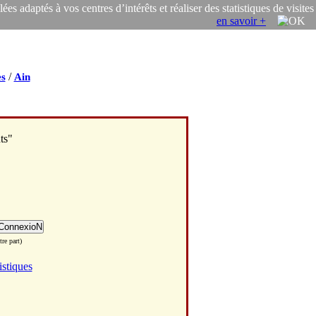
s adaptés à vos centres d’intérêts et réaliser des statistiques de visites
en savoir +
/
s
Ain
ts"
re part)
istiques