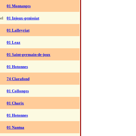
01 Montanges
el
01 Injoux-genissiat
01 Lalleyriat
01 Leaz
01 Saint-germain-de-joux
01 Hotonnes
74 Clarafond
01 Collonges
01 Charix
01 Hotonnes
01 Nantua