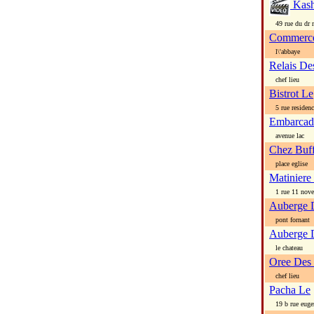
Kash
49 rue du dr m
Commerce
l\'abbaye
Relais De
chef lieu
Bistrot Le
5 rue residenc
Embarcad
avenue lac
Chez Buf
place eglise
Matiniere
1 rue 11 nov
Auberge 
pont fornant
Auberge 
le chateau
Oree Des 
chef lieu
Pacha Le
19 b rue eugen