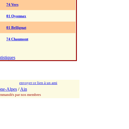
74 Vers
01 Oyonnax
01 Bellignat
74 Chaumont
tistiques
envoyer ce lien à un ami
ne-Alpes
/
Ain
commandés par nos membres