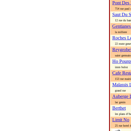
Pont Des 
754 rue paul d
Saut Du S
12 rue du bar
Gentianes
la milliere
Roches L
22 route gene
Reygrobel
saint germain 
Ho Pourq
imm buloz
Cafe Rest
153 rue mairi
Malassis 
grand rue
Auberge 
lac genin
Berthet
les plans d\'h
Limit No
25 rue hotel d