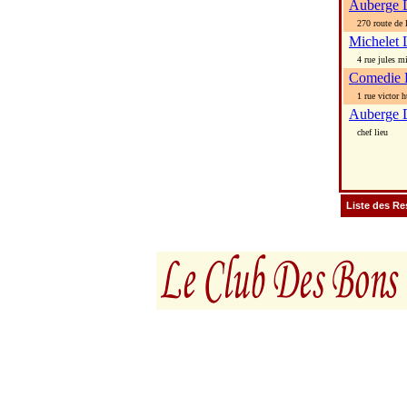
Auberge D
270 route de la
Michelet 
4 rue jules mi
Comedie 
1 rue victor 
Auberge D
chef lieu
Liste des Re