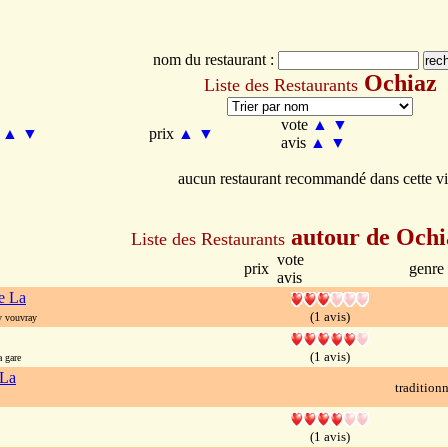
nom du restaurant :
Ochiaz
Liste des Restaurants
vote
▲
▼
m
▲
▼
prix
▲
▼
avis
▲
▼
aucun restaurant recommandé dans cette vi
autour de Ochi
Liste des Restaurants
vote
prix
genre
avis
e La
(1 avis)
 vouvray
(1 avis)
 gare
 La
traditionn
(1 avis)