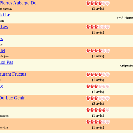
Pierres Auberge Du
(5 avis)
e vanssay
ki Le
traditionn
rage
 Les
(1 avis)
es
ve
let
(1 avis)
de joux
uoi Pas
crêperie
aurant Fructus
(1 avis)
e
Le
(1 avis)
Du Lac Genin
(2 avis)
(1 avis)
otonnes
(1 avis)
e ville