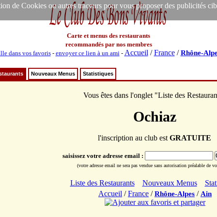
ion de Cookies ou autres traceurs pour vous proposer des publicités ciblée
Carte et menus des restaurants
recommandés par nos membres
Accueil
/
France
/
Rhône-Alpe
lle dans vos favoris
-
envoyer ce lien à un ami
-
staurants
Nouveaux Menus
Statistiques
Vous êtes dans l'onglet "Liste des Restauran
Ochiaz
l'inscription au club est
GRATUITE
saisissez votre adresse email :
(votre adresse email ne sera pas vendue sans autorisation préalable de vot
Liste des Restaurants
Nouveaux Menus
Stat
Accueil
/
France
/
/
Rhône-Alpes
Ain