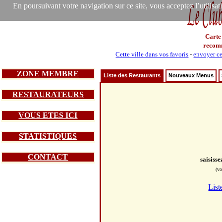
En poursuivant votre navigation sur ce site, vous acceptez l’utilisa
Carte
recom
Cette ville dans vos favoris
-
envoyer ce
ZONE MEMBRE
Liste des Restaurants
Nouveaux Menus
RESTAURATEURS
VOUS ETES ICI
STATISTIQUES
CONTACT
saisiss
(vo
List