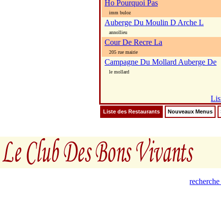
Ho Pourquoi Pas
imm buloz
Auberge Du Moulin D Arche L
annollieu
Cour De Recre La
205 rue mairie
Campagne Du Mollard Auberge De
le mollard
Lis
Liste des Restaurants
Nouveaux Menus
recherche 