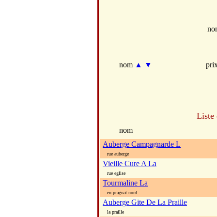
no
nom
▲
▼
pri
Liste
nom
Auberge Campagnarde L
rue auberge
Vieille Cure A La
rue eglise
Tourmaline La
en pragnat nord
Auberge Gite De La Praille
la praille