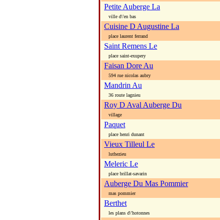
Petite Auberge La
ville d\'en bas
Cuisine D Augustine La
place laurent ferrand
Saint Remens Le
place saint-exupery
Faisan Dore Au
594 rue nicolas aubry
Mandrin Au
36 route lagnieu
Roy D Aval Auberge Du
village
Paquet
place henri dunant
Vieux Tilleul Le
luthezieu
Meleric Le
place brillat-savarin
Auberge Du Mas Pommier
mas pommier
Berthet
les plans d\'hotonnes