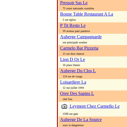
Pressoir Sas Le
75 route nationale coutelieu
Bonne Table Restaurant A La
5 rue eglise
P Tit Resto Le
39 avenue paul painleve
Auberge Campagnarde
rue principale soudon
Carmelo Bar Pizzeria
15 rue doct charcot
Lion D Or Le
16 place liberte
Auberge Du Clos L
124 rue de vougy
Loisardiere La
12 rue juillet 1944
Oree Des Sapins L
chef lieu
Leyment Chez Carmello Le
1598 rue gare
Auberge De La Source
sous la dangereuse