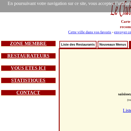
En poursuivant votre navigation sur ce site, vous acceptez l’utilisa
Carte
recom
Cette ville dans vos favoris
-
envoyer ce
ZONE MEMBRE
Liste des Restaurants
Nouveaux Menus
RESTAURATEURS
VOUS ETES ICI
STATISTIQUES
CONTACT
saisiss
(vo
List