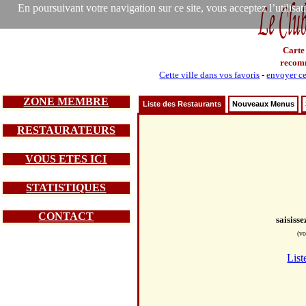
En poursuivant votre navigation sur ce site, vous acceptez l’utilisa
Carte
recom
Cette ville dans vos favoris
-
envoyer ce
ZONE MEMBRE
Liste des Restaurants
Nouveaux Menus
RESTAURATEURS
VOUS ETES ICI
STATISTIQUES
CONTACT
saisiss
(vo
List