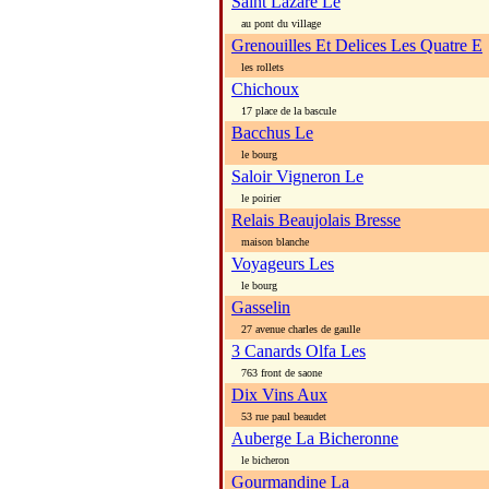
Saint Lazare Le
au pont du village
Grenouilles Et Delices Les Quatre E
les rollets
Chichoux
17 place de la bascule
Bacchus Le
le bourg
Saloir Vigneron Le
le poirier
Relais Beaujolais Bresse
maison blanche
Voyageurs Les
le bourg
Gasselin
27 avenue charles de gaulle
3 Canards Olfa Les
763 front de saone
Dix Vins Aux
53 rue paul beaudet
Auberge La Bicheronne
le bicheron
Gourmandine La