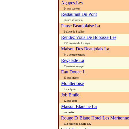
Agapes Les
24 rue pasteur
Restaurant Du Pont
pointe st romain
Pause Beaujolaise La
2 place de l eglise
Rendez Vous De Bobosse Les
957 avenue de l europe
Maison Des Beaujolais La
441 avenue europe
Regalade La
35 avenue europe
Eau Douce L
53 rue macon
Montlerloise
5 rue lyon
Job Emile
12 rue pont
Maison Blanche La
les matis
Rouge Et Blanc Hotel Les Maritonne
513 route de fleurie d32