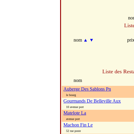
no
List
nom
▲
▼
pri
Liste des Rest
nom
Auberge Des Sablons Pn
le bourg
Gourmands De Belleville Aux
10 avenue port
Matelote La
avenue port
Machon Fin Le
52 rue poste