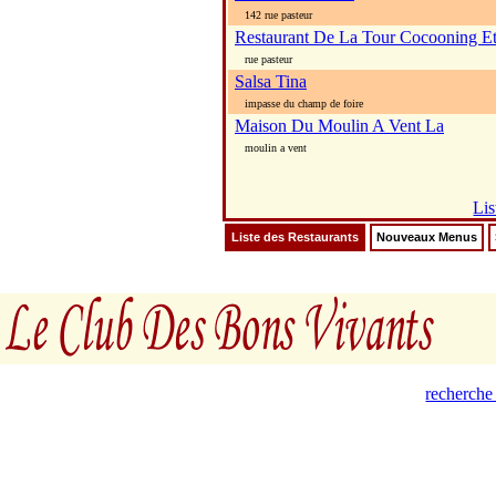
142 rue pasteur
Restaurant De La Tour Cocooning Et
rue pasteur
Salsa Tina
impasse du champ de foire
Maison Du Moulin A Vent La
moulin a vent
Lis
Liste des Restaurants
Nouveaux Menus
recherche 