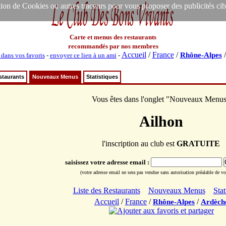
ion de Cookies ou autres traceurs pour vous proposer des publicités ciblée
Carte et menus des restaurants
recommandés par nos membres
Accueil
/
France
/
Rhône-Alpes
 dans vos favoris
-
envoyer ce lien à un ami
-
staurants
Nouveaux Menus
Statistiques
Vous êtes dans l'onglet "Nouveaux Menu
Ailhon
l'inscription au club est
GRATUITE
saisissez votre adresse email :
(votre adresse email ne sera pas vendue sans autorisation préalable de vot
Liste des Restaurants
Nouveaux Menus
Stat
Accueil
/
France
/
/
Rhône-Alpes
Ardèch