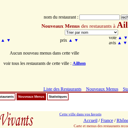
nom du restaurant :
Ai
Nouveaux Menus
des restaurants à
vote
▲
▼
m
▲
▼
prix
▲
▼
avis
▲
▼
Aucun nouveau menus dans cette ville
voir tous les restaurants de cette ville :
Ailhon
Liste des Restaurants
Nouveaux Menus
Sta
staurants
Nouveaux Menus
Statistiques
Cette ville dans vos favoris
Accueil
/
France
/
Rhône
Carte et menus des restaurants re