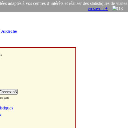
s adaptés à vos centres d’intérêts et réaliser des statistiques de visites
en savoir +
/
Ardèche
s"
re part)
istiques
e