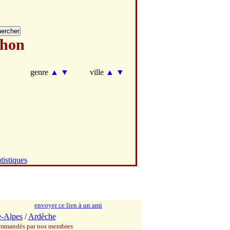
lhon
genre
▲
▼
ville
▲
▼
tistiques
envoyer ce lien à un ami
-Alpes
/
Ardèche
commandés par nos membres