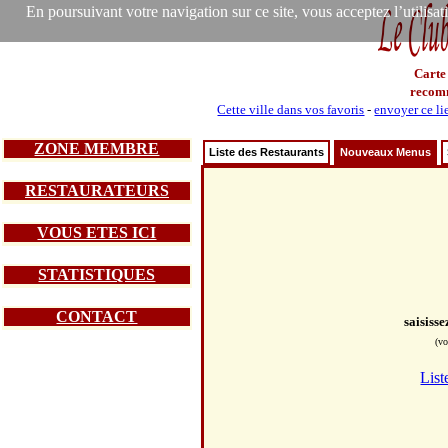
En poursuivant votre navigation sur ce site, vous acceptez l’utilisa
Carte
recom
Cette ville dans vos favoris
-
envoyer ce li
ZONE MEMBRE
Liste des Restaurants
Nouveaux Menus
RESTAURATEURS
VOUS ETES ICI
STATISTIQUES
CONTACT
saisiss
(vo
List