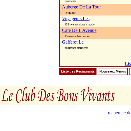
boussenac
Auberge De La Tour
le village
Voyageurs Les
132 avenue albert mazade
Cafe De L Avenue
15 avenue leon aubin
Gafferot Le
boulevard stalingrad
Lis
Liste des Restaurants
Nouveaux Menus
recherche de