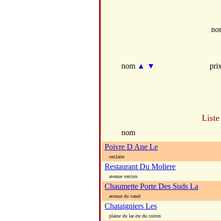
no
nom
▲
▼
pri
Liste
nom
Poivre D Ane Le
onclaire
Restaurant Du Moliere
avenue vercors
Chaumette Porte Des Suds La
avenue du vanel
Chataigniers Les
plaine du lac-rte du coiron