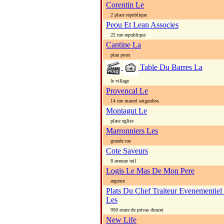
Corentin Le
2 place republique
Peou Et Lean Associes
22 rue republique
Cantine La
plan poux
Table Du Barres La
le village
Provencal Le
14 rue marcel seignobos
Montagut Le
place eglise
Marronniers Les
grande rue
Cote Saveurs
8 avenue teil
Logis Le Mas De Mon Pere
argence
Plats Du Chef Traiteur Evenementiel 
Les
950 route de privas doucet
New Life