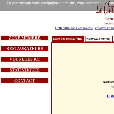
En poursuivant votre navigation sur ce site, vous acceptez l’utilisa
Carte
recom
Cette ville dans vos favoris
-
envoyer ce li
ZONE MEMBRE
Liste des Restaurants
Nouveaux Menus
RESTAURATEURS
VOUS ETES ICI
STATISTIQUES
CONTACT
saisiss
(vo
List