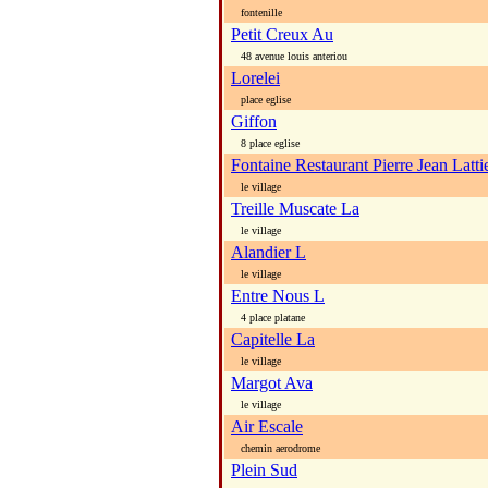
fontenille
Petit Creux Au
48 avenue louis anteriou
Lorelei
place eglise
Giffon
8 place eglise
Fontaine Restaurant Pierre Jean Latti
le village
Treille Muscate La
le village
Alandier L
le village
Entre Nous L
4 place platane
Capitelle La
le village
Margot Ava
le village
Air Escale
chemin aerodrome
Plein Sud