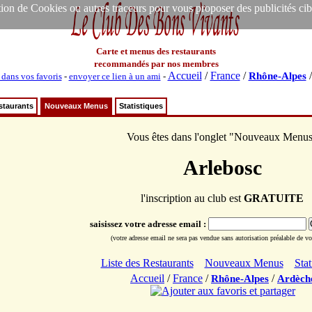
ion de Cookies ou autres traceurs pour vous proposer des publicités ciblée
Carte et menus des restaurants
recommandés par nos membres
Accueil
/
France
/
Rhône-Alpes
 dans vos favoris
-
envoyer ce lien à un ami
-
staurants
Nouveaux Menus
Statistiques
Vous êtes dans l'onglet "Nouveaux Menu
Arlebosc
l'inscription au club est
GRATUITE
saisissez votre adresse email :
(votre adresse email ne sera pas vendue sans autorisation préalable de vot
Liste des Restaurants
Nouveaux Menus
Stat
Accueil
/
France
/
/
Rhône-Alpes
Ardèch