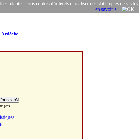
s adaptés à vos centres d’intérêts et réaliser des statistiques de visites
en savoir +
/
Ardèche
s"
re part)
istiques
e