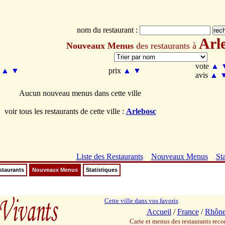
nom du restaurant :
Arl
Nouveaux Menus
des restaurants à
vote
▲
m
▲
▼
prix
▲
▼
avis
▲
Aucun nouveau menus dans cette ville
voir tous les restaurants de cette ville :
Arlebosc
Liste des Restaurants
Nouveaux Menus
Sta
staurants
Nouveaux Menus
Statistiques
Cette ville dans vos favoris
Accueil
/
France
/
Rhône
Carte et menus des restaurants re