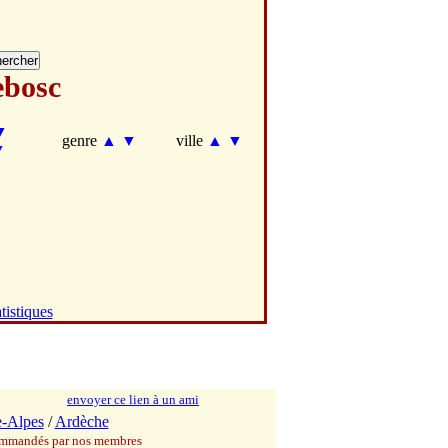
ebosc
▼
genre
▲
▼
ville
▲
▼
▼
tistiques
envoyer ce lien à un ami
-Alpes
/
Ardèche
commandés par nos membres