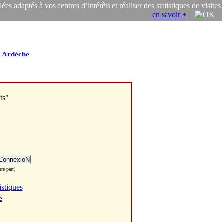
s adaptés à vos centres d’intérêts et réaliser des statistiques de visites
en savoir +
/
Ardèche
ts"
re part)
istiques
e