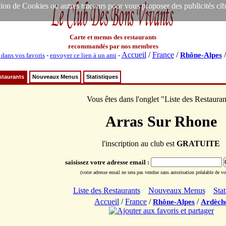
ion de Cookies ou autres traceurs pour vous proposer des publicités ciblée
Carte et menus des restaurants
recommandés par nos membres
Accueil
/
France
/
Rhône-Alpes
 dans vos favoris
-
envoyer ce lien à un ami
-
staurants
Nouveaux Menus
Statistiques
Vous êtes dans l'onglet "Liste des Restauran
Arras Sur Rhone
l'inscription au club est
GRATUITE
saisissez votre adresse email :
(votre adresse email ne sera pas vendue sans autorisation préalable de vot
Liste des Restaurants
Nouveaux Menus
Stat
Accueil
/
France
/
/
Rhône-Alpes
Ardèch