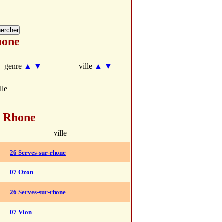
hone
genre
▲
▼
ville
▲
▼
lle
r Rhone
ville
26 Serves-sur-rhone
07 Ozon
26 Serves-sur-rhone
07 Vion