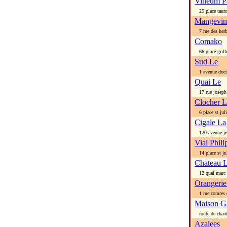
Vineum Pa
25 place tauro
Mangevin
7 rue des herb
Comako
66 place grill
Sud Le
1 avenue doct 
Quai Le
17 rue joseph 
Clocher L
6 place st jul
Cigale La
120 avenue jea
Vial Phili
14 place st ju
Chateau 
12 quai marc 
Orangerie
1 rue comtes d
Maison G
route de chant
Azalees