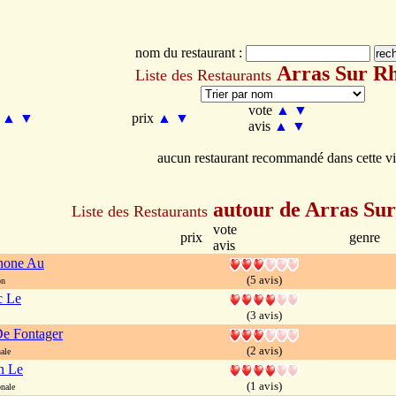
nom du restaurant :
Arras Sur R
Liste des Restaurants
vote
▲
▼
m
▲
▼
prix
▲
▼
avis
▲
▼
aucun restaurant recommandé dans cette vi
autour de Arras Su
Liste des Restaurants
vote
prix
genre
avis
hone Au
(5 avis)
on
c Le
(3 avis)
e Fontager
(2 avis)
ale
n Le
(1 avis)
nale