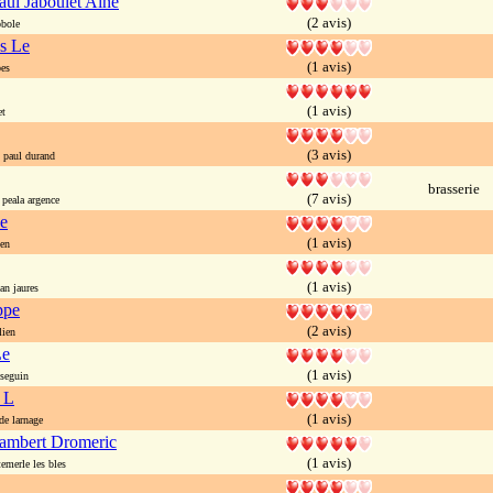
ul Jaboulet Aine
(2 avis)
bole
s Le
(1 avis)
es
(1 avis)
et
(3 avis)
paul durand
brasserie
(7 avis)
peala argence
e
(1 avis)
ien
(1 avis)
n jaures
ppe
(2 avis)
lien
Le
(1 avis)
seguin
 L
(1 avis)
e larnage
ambert Dromeric
(1 avis)
emerle les bles