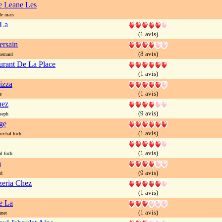
De Leane Les
e mars
 La
(1 avis)
ersain
(8 avis)
semard
urant De La Place
(1 avis)
izza
(1 avis)
e
hez
(9 avis)
seph
ge
(1 avis)
echal foch
(1 avis)
l foch
a
(9 avis)
rd
zeria Chez
(1 avis)
e La
(1 avis)
nnet