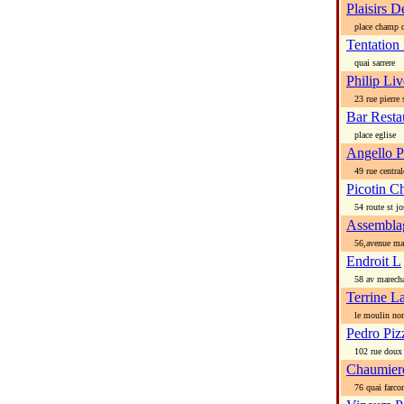
Plaisirs 
place champ d
Tentation
quai sarrere
Philip Liv
23 rue pierre 
Bar Resta
place eglise
Angello P
49 rue central
Picotin C
54 route st jo
Assembla
56,avenue mar
Endroit L
58 av marecha
Terrine L
le moulin no
Pedro Piz
102 rue doux
Chaumier
76 quai farco