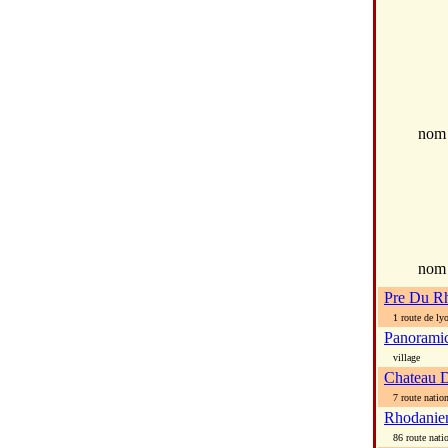
no
nom
Pre Du R
1 route de ly
Panorami
village
Chateau D
7 route nation
Rhodanie
86 route natio