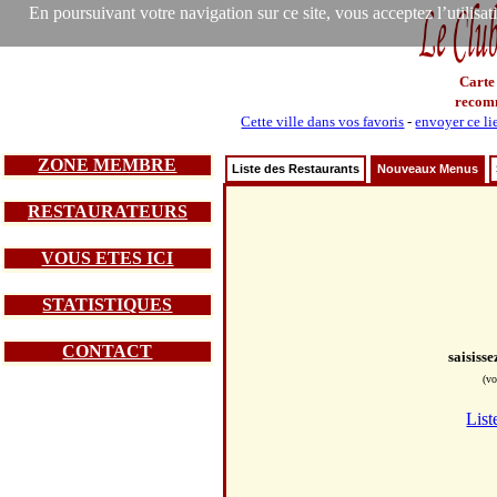
En poursuivant votre navigation sur ce site, vous acceptez l’utilisa
Carte
recom
Cette ville dans vos favoris
-
envoyer ce li
ZONE MEMBRE
Liste des Restaurants
Nouveaux Menus
RESTAURATEURS
VOUS ETES ICI
STATISTIQUES
CONTACT
saisiss
(vo
List