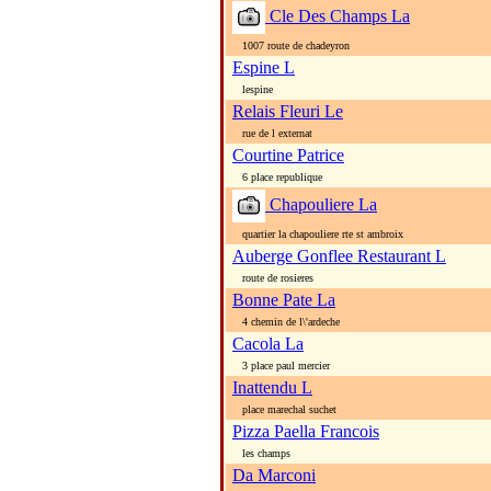
Cle Des Champs La
1007 route de chadeyron
Espine L
lespine
Relais Fleuri Le
rue de l externat
Courtine Patrice
6 place republique
Chapouliere La
quartier la chapouliere rte st ambroix
Auberge Gonflee Restaurant L
route de rosieres
Bonne Pate La
4 chemin de l\'ardeche
Cacola La
3 place paul mercier
Inattendu L
place marechal suchet
Pizza Paella Francois
les champs
Da Marconi