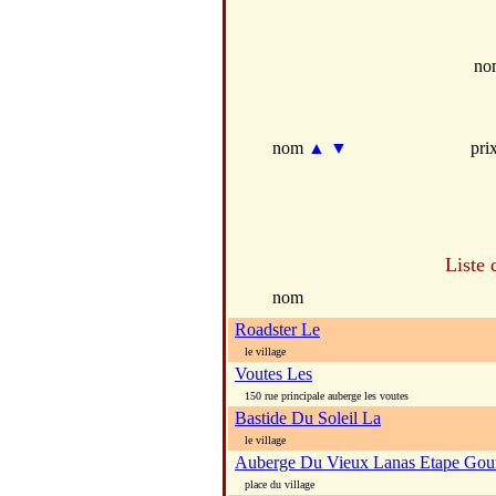
no
nom
▲
▼
pri
Liste 
nom
Roadster Le
le village
Voutes Les
150 rue principale auberge les voutes
Bastide Du Soleil La
le village
Auberge Du Vieux Lanas Etape Go
place du village