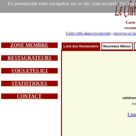
En poursuivant votre navigation sur ce site, vous acceptez l’utilisa
Carte
recom
Cette ville dans vos favoris
-
envoyer ce li
ZONE MEMBRE
Liste des Restaurants
Nouveaux Menus
RESTAURATEURS
VOUS ETES ICI
STATISTIQUES
CONTACT
saisiss
(vo
List