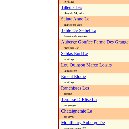
le village
Tilleuls Les
place du 14 juillet
Sainte Anne Le
quartier ste anne
Table De Seibel La
domaine de sevenier
Auberge Gonflee Ferme Des Grange
route dep 104
Sablas Eurl Le
le village
Lou Quinsou Marco Loisirs
la buissiere
Ement Elodie
le village
Ranchisses Les
bastide
Terrasse D Elise La
les granges
Chataigneraie La
bas laval
Montfleury Auberge De
route nationale 102