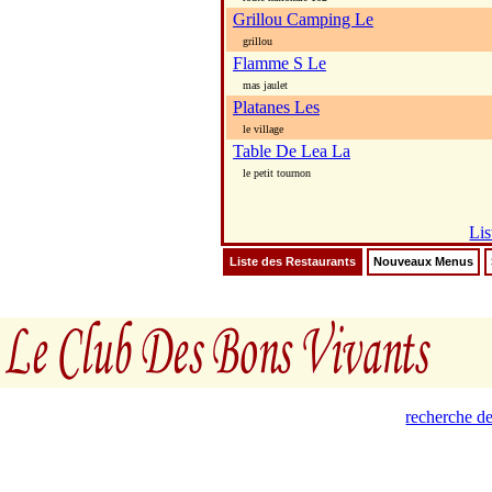
Grillou Camping Le
grillou
Flamme S Le
mas jaulet
Platanes Les
le village
Table De Lea La
le petit tournon
Lis
Liste des Restaurants
Nouveaux Menus
recherche de