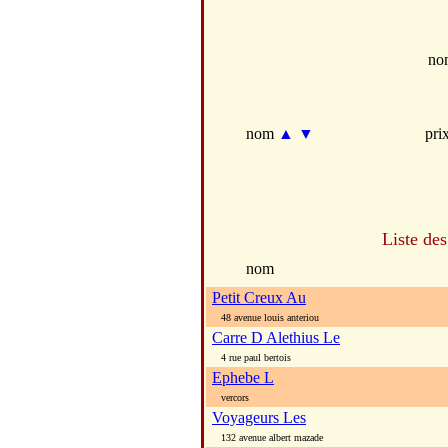
no
nom
▲
▼
pri
Liste des
nom
Petit Creux Au
48 avenue louis anteriou
Carre D Alethius Le
4 rue paul bertois
Ephebe L
vercors
Voyageurs Les
132 avenue albert mazade