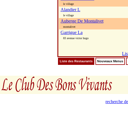
le village
Alandier L
le village
Auberge De Montalivet
montalivet
Garrigue La
83 avenue victor hugo
Lis
Liste des Restaurants
Nouveaux Menus
recherche de