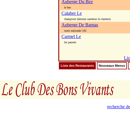
Auberge Du Bez
le bez
Calaber Le
champvert (derriere carrefour la clairette)
Auberge De Barnas
route nationale 102
Carmel Le
les passets
Lis
Liste des Restaurants
Nouveaux Menus
recherche de