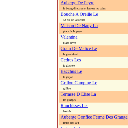
Auberge De Peyre
le bourg direction st laurent les bains
Bouche A Oreille Le
53 rue de la recluse
Maison De Nany La
place de la peyre
Valentina
place peyre
Grain De Malice Le
la grand-font.
Cedres Les
la glaciere
Bacchus Le
la jaujon
Grillou Camping Le
grillou
Terrasse D Elise La
les granges
Ranchisses Les
bastide
Auberge Gonflee Ferme Des Grange
route dep 104