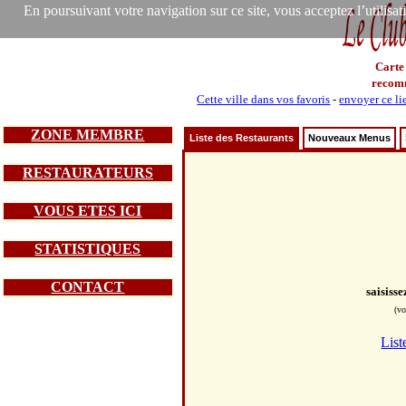
En poursuivant votre navigation sur ce site, vous acceptez l’utilisa
Carte
recom
Cette ville dans vos favoris
-
envoyer ce li
ZONE MEMBRE
Liste des Restaurants
Nouveaux Menus
RESTAURATEURS
VOUS ETES ICI
STATISTIQUES
CONTACT
saisiss
(vo
List