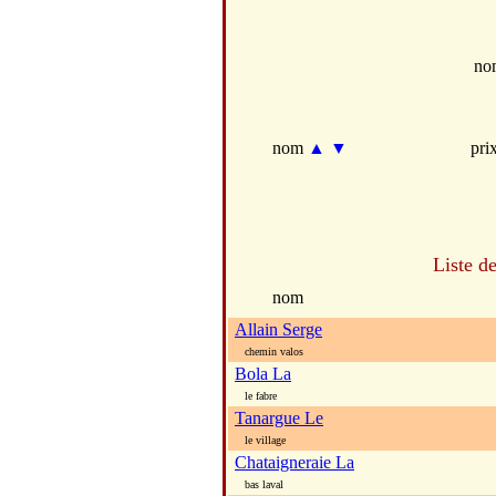
no
nom
▲
▼
pri
Liste d
nom
Allain Serge
chemin valos
Bola La
le fabre
Tanargue Le
le village
Chataigneraie La
bas laval