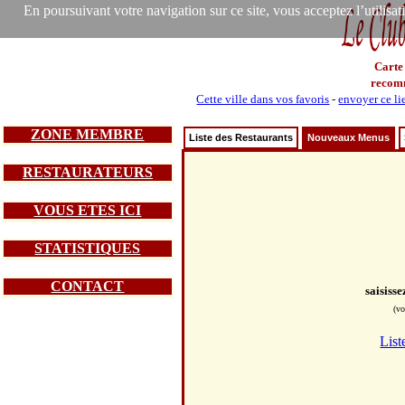
En poursuivant votre navigation sur ce site, vous acceptez l’utilisa
Carte
recom
Cette ville dans vos favoris
-
envoyer ce li
ZONE MEMBRE
Liste des Restaurants
Nouveaux Menus
RESTAURATEURS
VOUS ETES ICI
STATISTIQUES
CONTACT
saisiss
(vo
List