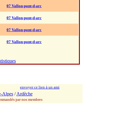
07 Vallon-pont-d-arc
07 Vallon-pont-d-arc
07 Vallon-pont-d-arc
07 Vallon-pont-d-arc
tistiques
envoyer ce lien à un ami
-Alpes
/
Ardèche
commandés par nos membres