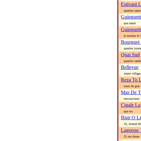
Estivant 
quartier sauze
Guinguett
qua sauze
Guinguet
le moulin le v
Bourguet
quartier joyeu
Quai Sud
quartier cande
Bellevue
centre village
Reza To 
route de gras
Mas De T
trescouvieux
Cigale La
qua roc
Bistr O L
16, avenue fel
Lagorsse 
25 rue rhone