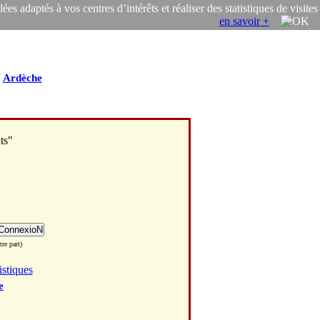
s adaptés à vos centres d’intérêts et réaliser des statistiques de visites
en savoir +
/
Ardèche
ts"
re part)
istiques
e