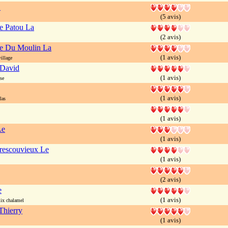
L
(5 avis)
e Patou La
(2 avis)
te Du Moulin La
(1 avis)
illage
 David
(1 avis)
se
(1 avis)
las
(1 avis)
Le
(1 avis)
rescouvieux Le
(1 avis)
(2 avis)
e
(1 avis)
ix chalamel
Thierry
(1 avis)