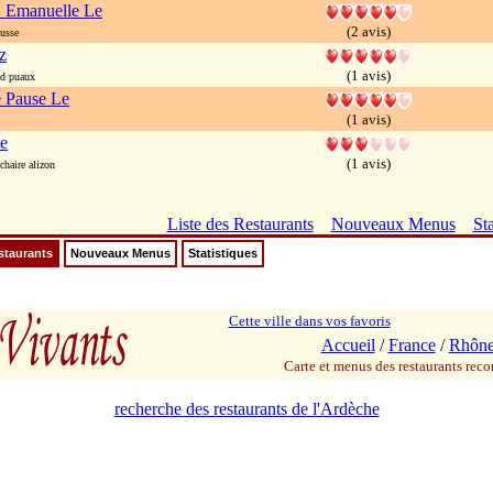
 Emanuelle Le
(2 avis)
usse
z
(1 avis)
d puaux
 Pause Le
(1 avis)
e
(1 avis)
haire alizon
Liste des Restaurants
Nouveaux Menus
Sta
staurants
Nouveaux Menus
Statistiques
Cette ville dans vos favoris
Accueil
/
France
/
Rhône
Carte et menus des restaurants re
recherche des restaurants de l'Ardèche