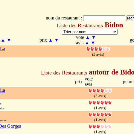
nom du restaurant :
Bidon
Liste des Restaurants
vote
▲
▼
m
▲
▼
prix
▲
▼
g
avis
▲
▼
 La
(3 avis)
autour de Bid
Liste des Restaurants
vote
prix
genre
avis
 La
(3 avis)
L
(1 avis)
stre
(1 avis)
paume
Des Gorges
(1 avis)