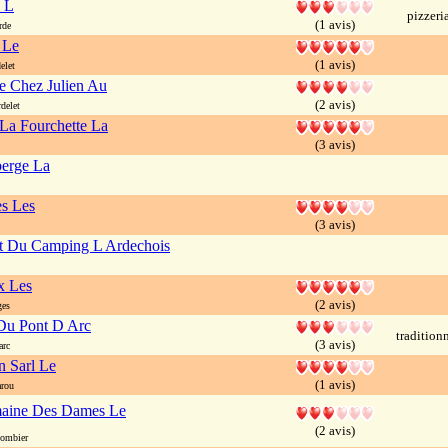
 L
pizzeri
(1 avis)
rde
 Le
(1 avis)
elet
e Chez Julien Au
(2 avis)
delet
 La Fourchette La
(3 avis)
berge La
es Les
(3 avis)
t Du Camping L Ardechois
x Les
(2 avis)
ges
Du Pont D Arc
tradition
(3 avis)
arc
in Sarl Le
(1 avis)
rou
ine Des Dames Le
(2 avis)
lombier