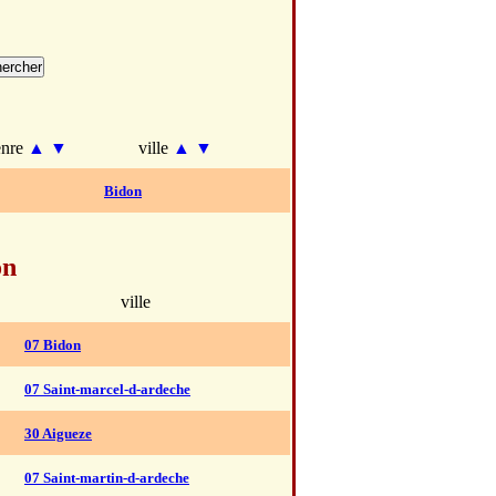
enre
▲
▼
ville
▲
▼
Bidon
on
ville
07 Bidon
07 Saint-marcel-d-ardeche
30 Aigueze
07 Saint-martin-d-ardeche