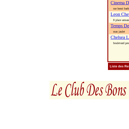
Cinema D
rue henri barb
Leon Che
8 place arman
Temps De
mas jaulet
Chelsea L
boulevard pesc
Liste des Re