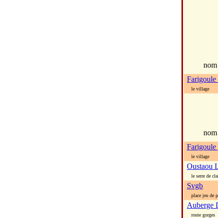
no
Farigoule
le village
nom
Farigoule
le village
Oustaou 
le serre de cla
Svgb
place jeu de 
Auberge 
route gorges