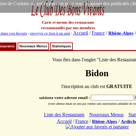
ion de Cookies ou autres traceurs pour vous proposer des publicités ciblée
Carte et menus des restaurants
recommandés par nos membres
Accueil
/
France
/
Rhône-Alpes
 dans vos favoris
-
envoyer ce lien à un ami
-
staurants
Nouveaux Menus
Statistiques
Vous êtes dans l'onglet "Liste des Restauran
Bidon
l'inscription au club est
GRATUITE
saisissez votre adresse email :
(votre adresse email ne sera pas vendue sans autorisation préalable de vot
Liste des Restaurants
Nouveaux Menus
Stat
Accueil
/
France
/
/
Rhône-Alpes
Ardèch