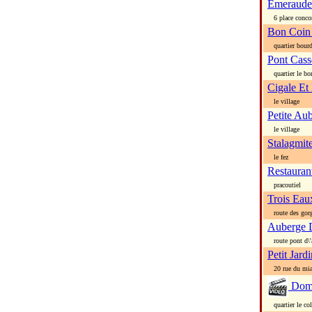
Emeraude
6 place conco
Bon Coin
quartier bourd
Pont Cass
quartier le bor
Cigale Et
le village
Petite Au
le village
Stalagmit
le fez
Restauran
pracoutiel
Trois Eau
route des gor
Auberge 
route pont d\'
Petit Jard
20 rue du mia
Doma
quartier le co