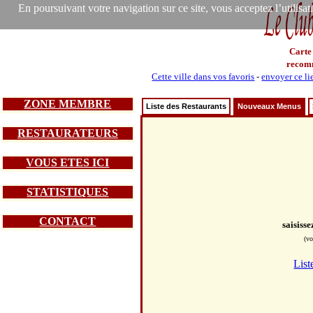
En poursuivant votre navigation sur ce site, vous acceptez l’utilisa
Carte
recom
Cette ville dans vos favoris
-
envoyer ce li
ZONE MEMBRE
Liste des Restaurants
Nouveaux Menus
RESTAURATEURS
VOUS ETES ICI
STATISTIQUES
CONTACT
saisiss
(vo
List