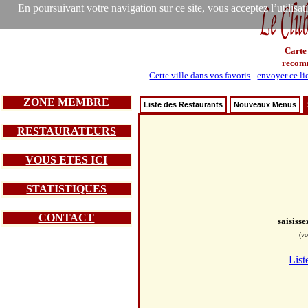
En poursuivant votre navigation sur ce site, vous acceptez l’utilisa
Carte
recom
Cette ville dans vos favoris
-
envoyer ce li
ZONE MEMBRE
Liste des Restaurants
Nouveaux Menus
RESTAURATEURS
VOUS ETES ICI
STATISTIQUES
CONTACT
saisiss
(vo
List