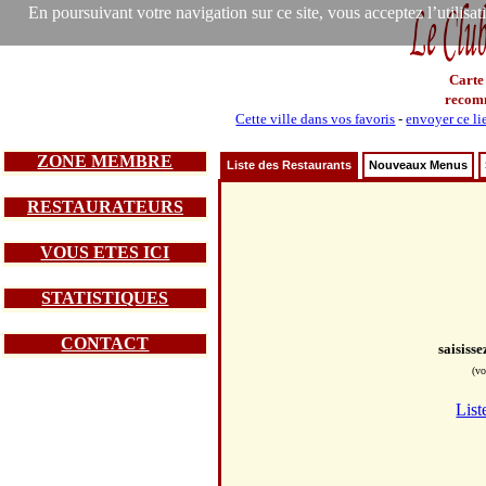
En poursuivant votre navigation sur ce site, vous acceptez l’utilisa
Carte
recom
Cette ville dans vos favoris
-
envoyer ce li
ZONE MEMBRE
Liste des Restaurants
Nouveaux Menus
RESTAURATEURS
VOUS ETES ICI
STATISTIQUES
CONTACT
saisiss
(vo
List