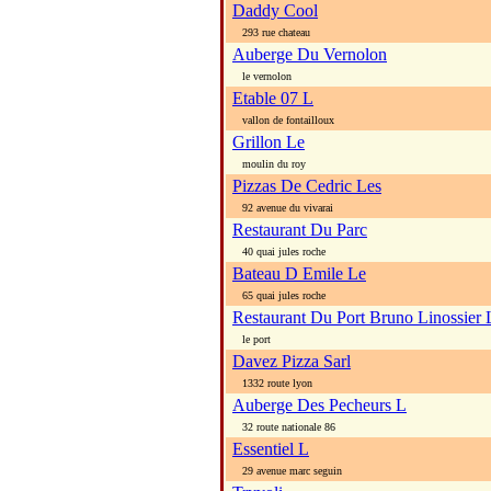
Daddy Cool
293 rue chateau
Auberge Du Vernolon
le vernolon
Etable 07 L
vallon de fontailloux
Grillon Le
moulin du roy
Pizzas De Cedric Les
92 avenue du vivarai
Restaurant Du Parc
40 quai jules roche
Bateau D Emile Le
65 quai jules roche
Restaurant Du Port Bruno Linossier 
le port
Davez Pizza Sarl
1332 route lyon
Auberge Des Pecheurs L
32 route nationale 86
Essentiel L
29 avenue marc seguin