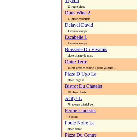
Tryvoli
23 route bleue
Opus Wine 2
17 place cordeliers
Delaval David
4 avenue europe
Escabelle L
1 avenue europe
Brasserie Du Vivarais
place champ de mars
Outre Terre
15 rue greffier chomel ( pont valgelas ).
Pizza D Ugo La
place l\'eglise
Bistrot Du Chatelet
10 place liberte
Acilya L
78 avenue gabriel peri
Ferme Linossier
le bourg
Poule Noire La
place neuve
Pizza Du Centre