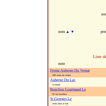
no
nom
▲
▼
pri
Liste d
nom
Ferme Auberge Du Vernat
490 route du vernat
Auberge Du Lac
le ternay
Bouchon Gourmand Le
95 rue bourbon
St Georges Le
route larin le bas