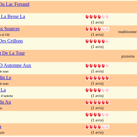
Du Lac Ferrand
 La Besse La
(1 avis)
x Sources
traditionne
(1 avis)
a rd 536
es Grillons
(1 avis)
t De La Tour
pizzeria
 D Automne Aux
(1 avis)
e mars
in Le
(1 avis)
e mars
 La
(1 avis)
d\'ardeche
rdu Au
(1 avis)
es
(1 avis)
a
(1 avis)
uile