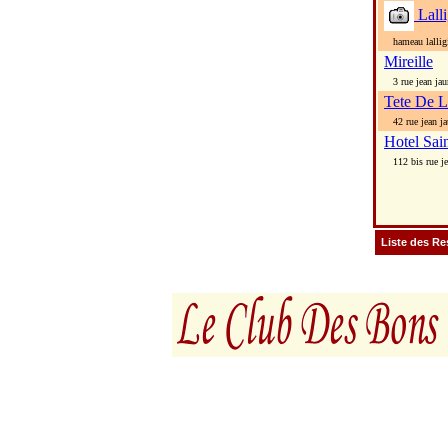
Lalli
hameau lalligi
Mireille
3 rue jean jau
Tete De L
42 rue jean ja
Hotel Sai
112 bis rue je
Liste des Re