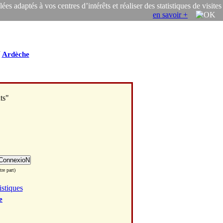
s adaptés à vos centres d’intérêts et réaliser des statistiques de visites
en savoir +
/
Ardèche
ts"
re part)
istiques
e