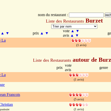
nom du restaurant :
Burzet
Liste des Restaurants
vote
▲
▼
m
▲
▼
prix
▲
▼
g
avis
▲
▼
e La
(1 avis)
autour de Burz
Liste des Restaurants
vote
prix
genre
avis
e La
(1 avis)
age
ean Francois
(5 avis)
hristian
(1 avis)
goudoulet