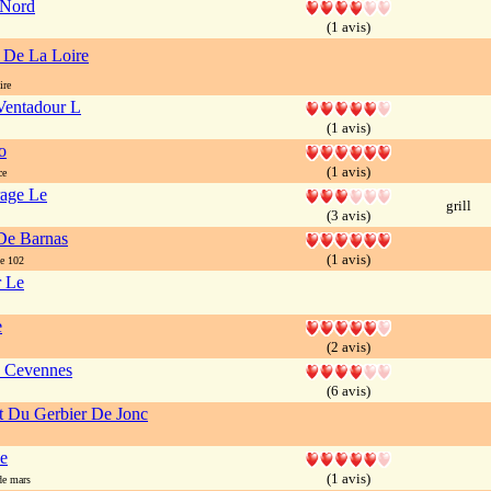
 Nord
(1 avis)
 De La Loire
ire
entadour L
(1 avis)
o
(1 avis)
ce
rage Le
grill
(3 avis)
De Barnas
(1 avis)
e 102
r Le
e
(2 avis)
s Cevennes
(6 avis)
t Du Gerbier De Jonc
e
(1 avis)
e mars