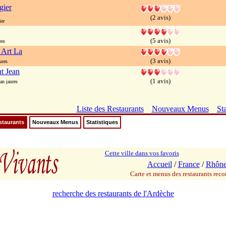
gier
(2 avis)
er
(5 avis)
res
 Art La
(3 avis)
ures
nt Jean
(1 avis)
an jaures
Liste des Restaurants
Nouveaux Menus
Sta
staurants
Nouveaux Menus
Statistiques
Cette ville dans vos favoris
Accueil
/
France
/
Rhône
Carte et menus des restaurants re
recherche des restaurants de l'Ardèche