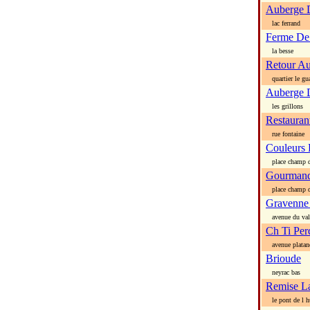
Auberge 
lac ferrand
Ferme De
la besse
Retour Au
quartier le gu
Auberge D
les grillons
Restauran
rue fontaine
Couleurs
place champ d
Gourmand
place champ d
Gravenne
avenue du val 
Ch Ti Pe
avenue platan
Brioude
neyrac bas
Remise L
le pont de l h