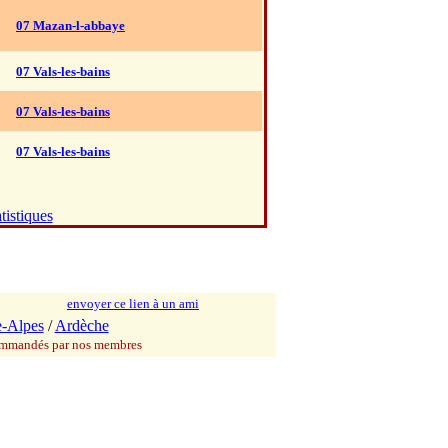
07 Mazan-l-abbaye
07 Vals-les-bains
07 Vals-les-bains
07 Vals-les-bains
tistiques
envoyer ce lien à un ami
-Alpes
/
Ardèche
commandés par nos membres