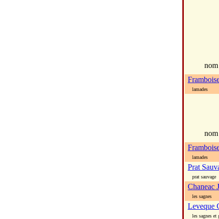
no
Frambois
lamades
nom
Frambois
lamades
Prat Sauv
prat sauvage
Chaneac J
les sagnes
Leveque C
les sagnes et 