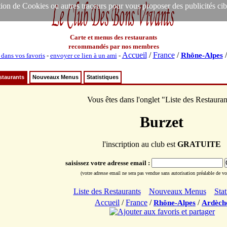
ion de Cookies ou autres traceurs pour vous proposer des publicités ciblée
Carte et menus des restaurants
recommandés par nos membres
Accueil
/
France
/
Rhône-Alpes
 dans vos favoris
-
envoyer ce lien à un ami
-
staurants
Nouveaux Menus
Statistiques
Vous êtes dans l'onglet "Liste des Restauran
Burzet
l'inscription au club est
GRATUITE
saisissez votre adresse email :
(votre adresse email ne sera pas vendue sans autorisation préalable de vot
Liste des Restaurants
Nouveaux Menus
Stat
Accueil
/
France
/
/
Rhône-Alpes
Ardèch