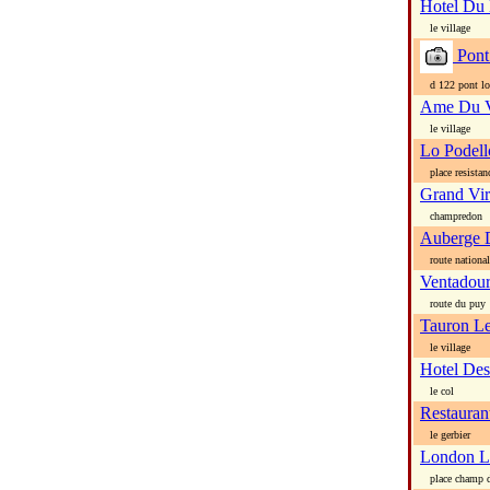
Hotel Du
le village
Pont
d 122 pont lo
Ame Du V
le village
Lo Podell
place resistan
Grand Vi
champredon
Auberge 
route national
Ventadou
route du puy
Tauron L
le village
Hotel De
le col
Restauran
le gerbier
London L
place champ d