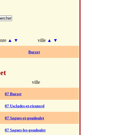
enre
▲
▼
ville
▲
▼
Burzet
et
ville
07 Burzet
07 Usclades-et-rieutord
07 Sagnes-et-goudoulet
07 Sagnes-les-goudoulet