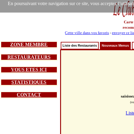
En poursuivant votre navigation sur ce site, vous acceptez l’utilisa
Carte
recom
Cette ville dans vos favoris
-
envoyer ce li
ZONE MEMBRE
Liste des Restaurants
Nouveaux Menus
RESTAURATEURS
VOUS ETES ICI
STATISTIQUES
CONTACT
saisiss
(vo
List