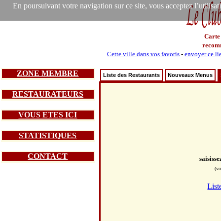
En poursuivant votre navigation sur ce site, vous acceptez l’utilisa
Carte
recom
Cette ville dans vos favoris
-
envoyer ce li
ZONE MEMBRE
Liste des Restaurants
Nouveaux Menus
RESTAURATEURS
VOUS ETES ICI
STATISTIQUES
CONTACT
saisiss
(vo
List