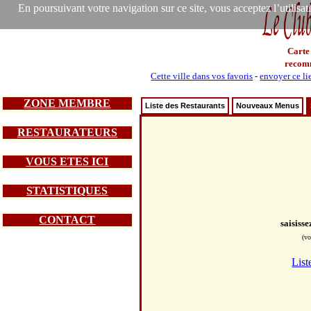
En poursuivant votre navigation sur ce site, vous acceptez l’utilisa
Carte
recom
Cette ville dans vos favoris
-
envoyer ce li
ZONE MEMBRE
Liste des Restaurants
Nouveaux Menus
RESTAURATEURS
VOUS ETES ICI
STATISTIQUES
CONTACT
saisiss
(vo
List