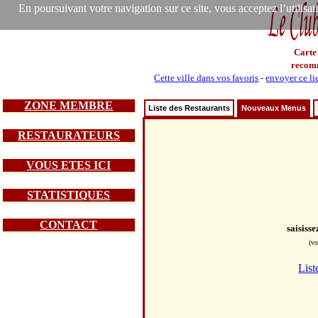
En poursuivant votre navigation sur ce site, vous acceptez l’utilisa
Carte
recom
Cette ville dans vos favoris
-
envoyer ce li
ZONE MEMBRE
Liste des Restaurants
Nouveaux Menus
RESTAURATEURS
VOUS ETES ICI
STATISTIQUES
CONTACT
saisiss
(vo
List