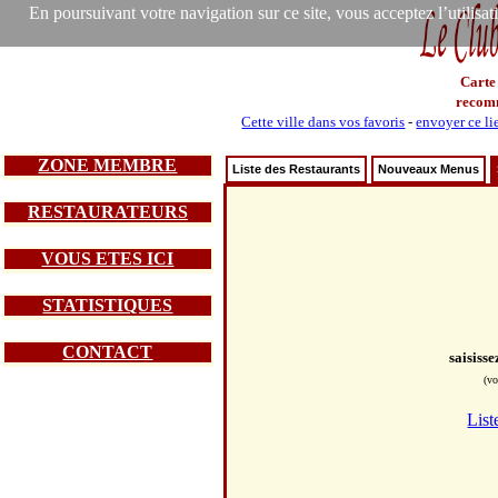
En poursuivant votre navigation sur ce site, vous acceptez l’utilisa
Carte
recom
Cette ville dans vos favoris
-
envoyer ce li
ZONE MEMBRE
Liste des Restaurants
Nouveaux Menus
RESTAURATEURS
VOUS ETES ICI
STATISTIQUES
CONTACT
saisiss
(vo
List