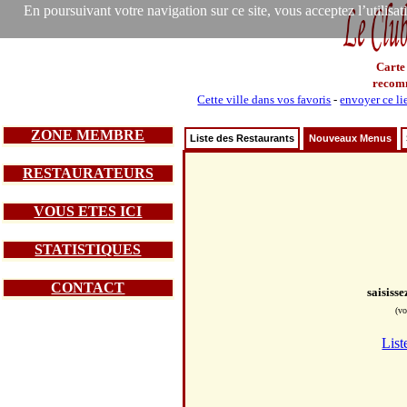
En poursuivant votre navigation sur ce site, vous acceptez l’utilisa
Carte
recom
Cette ville dans vos favoris
-
envoyer ce li
ZONE MEMBRE
Liste des Restaurants
Nouveaux Menus
RESTAURATEURS
VOUS ETES ICI
STATISTIQUES
CONTACT
saisiss
(vo
List