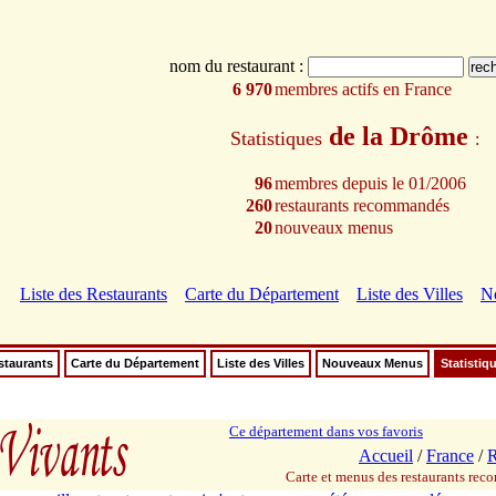
nom du restaurant :
6 970
membres actifs en France
de la Drôme
Statistiques
:
96
membres depuis le 01/2006
260
restaurants recommandés
20
nouveaux menus
Liste des Restaurants
Carte du Département
Liste des Villes
N
staurants
Carte du Département
Liste des Villes
Nouveaux Menus
Statistiq
Ce département dans vos favoris
Accueil
/
France
/
R
Carte et menus des restaurants re