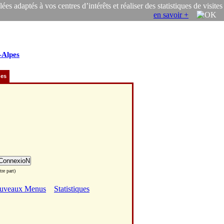
s adaptés à vos centres d’intérêts et réaliser des statistiques de visites
en savoir +
-Alpes
ues
re part)
uveaux Menus
Statistiques