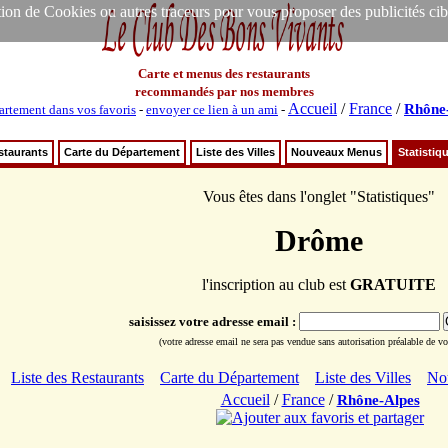
ion de Cookies ou autres traceurs pour vous proposer des publicités ciblée
Carte et menus des restaurants
recommandés par nos membres
Accueil
/
France
/
Rhône
artement dans vos favoris
-
envoyer ce lien à un ami
-
staurants
Carte du Département
Liste des Villes
Nouveaux Menus
Statistiq
Vous êtes dans l'onglet "Statistiques"
Drôme
l'inscription au club est
GRATUITE
saisissez votre adresse email :
(votre adresse email ne sera pas vendue sans autorisation préalable de vot
Liste des Restaurants
Carte du Département
Liste des Villes
No
Accueil
/
France
/
Rhône-Alpes