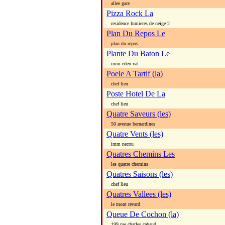
allee gare
Pizza Rock La
residence lumieres de neige 2
Plan Du Repos Le
plan du repos
Plante Du Baton Le
imm eden val
Poele A Tartif (la)
chef lieu
Poste Hotel De La
chef lieu
Quatre Saveurs (les)
50 avenue bernardines
Quatre Vents (les)
imm necou
Quatres Chemins Les
les quatre chemins
Quatres Saisons (les)
chef lieu
Quatres Vallees (les)
le mont revard
Queue De Cochon (la)
199 rue charles cabaud