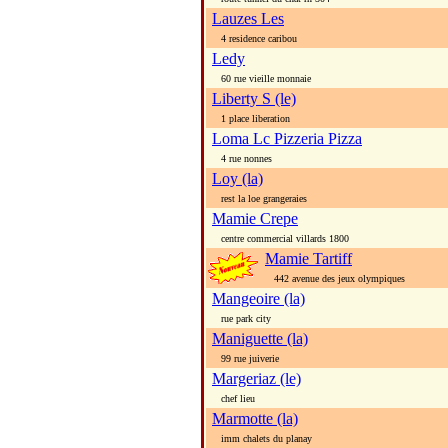
Lauzes Les
4 residence caribou
Ledy
60 rue vieille monnaie
Liberty S (le)
1 place liberation
Loma Lc Pizzeria Pizza
4 rue nonnes
Loy (la)
rest la loe grangeraies
Mamie Crepe
centre commercial villards 1800
Mamie Tartiff
442 avenue des jeux olympiques
Mangeoire (la)
rue park city
Maniguette (la)
99 rue juiverie
Margeriaz (le)
chef lieu
Marmotte (la)
imm chalets du planay