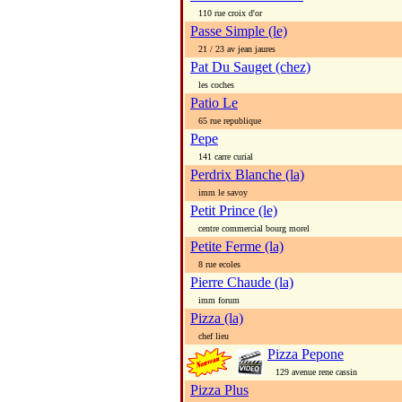
110 rue croix d'or
Passe Simple (le)
21 / 23 av jean jaures
Pat Du Sauget (chez)
les coches
Patio Le
65 rue republique
Pepe
141 carre curial
Perdrix Blanche (la)
imm le savoy
Petit Prince (le)
centre commercial bourg morel
Petite Ferme (la)
8 rue ecoles
Pierre Chaude (la)
imm forum
Pizza (la)
chef lieu
Pizza Pepone
129 avenue rene cassin
Pizza Plus