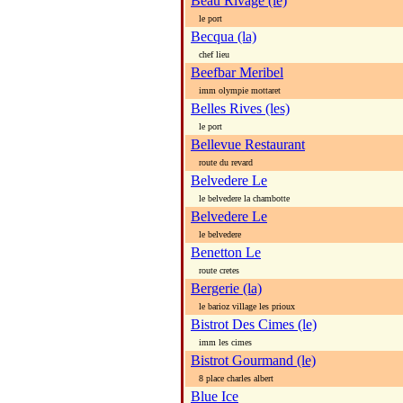
Beau Rivage (le)
le port
Becqua (la)
chef lieu
Beefbar Meribel
imm olympie mottaret
Belles Rives (les)
le port
Bellevue Restaurant
route du revard
Belvedere Le
le belvedere la chambotte
Belvedere Le
le belvedere
Benetton Le
route cretes
Bergerie (la)
le barioz village les prioux
Bistrot Des Cimes (le)
imm les cimes
Bistrot Gourmand (le)
8 place charles albert
Blue Ice