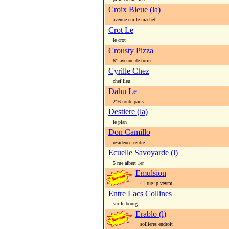
Croix Bleue (la)
avenue emile machet
Crot Le
le crot
Crousty Pizza
61 avenue de turin
Cyrille Chez
chef lieu
Dahu Le
216 route paris
Destiere (la)
le plan
Don Camillo
residence centre
Ecuelle Savoyarde (l)
5 rue albert 1er
Emulsion
41 rue jp veyrat
Entre Lacs Collines
sur le bourg
Erablo (l)
sollieres endroit