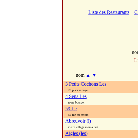
Liste des Restaurants
C
no
L
nom
▲
▼
3 Petits Cochons Les
28 place monge
4 Sens Les
route bourget
59 Le
59 rue du casino
Abreuvoir (l)
vieux village montalbert
Aigles (les)