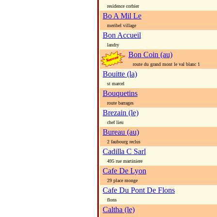
residence corbier
Bo A Mil Le
meribel village
Bon Accueil
landry
Bon Coin (au)
route du grand mont le val blanc 1
Bouitte (la)
st marcel
Bouquetins
route barrages
Brezain (le)
chef lieu
Bureau (au)
2 faubourg reclus
Cadilla C Sarl
495 rue martiniere
Cafe De Lyon
29 place monge
Cafe Du Pont De Flons
flons
Caltha (le)