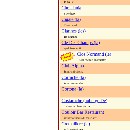
la daille
Christiania
r de tigny
Cigale (la)
2 rue davat
Clarines (les)
les granges
Cle Des Champs (la)
quai isere rn 6
Clos Normand (le)
600 chemin charmettes
Club Alpina
imm club alpina
Corniche (la)
imm la corniche
Cortona (la)
Costaroche (auberge De)
1 chemin pierre du roy
Couloir Bar Restaurant
residence hauts du val claret
Cremaillere (la)
pl la cremaillere