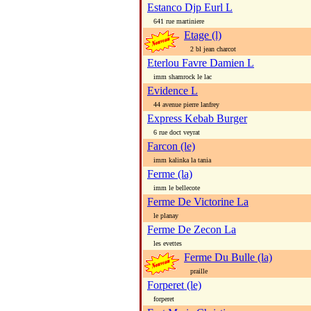
Estanco Djp Eurl L
641 rue martiniere
Etage (l)
2 bl jean charcot
Eterlou Favre Damien L
imm shamrock le lac
Evidence L
44 avenue pierre lanfrey
Express Kebab Burger
6 rue doct veyrat
Farcon (le)
imm kalinka la tania
Ferme (la)
imm le bellecote
Ferme De Victorine La
le planay
Ferme De Zecon La
les evettes
Ferme Du Bulle (la)
praille
Forperet (le)
forperet