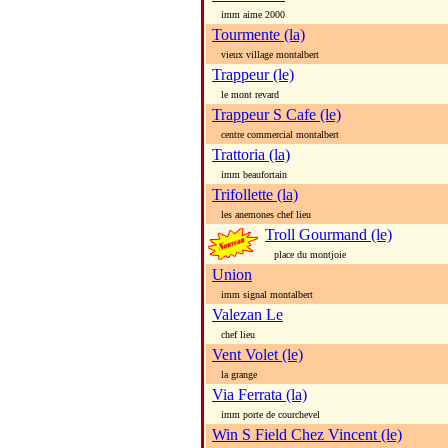
imm aime 2000
Tourmente (la)
vieux village montalbert
Trappeur (le)
le mont revard
Trappeur S Cafe (le)
centre commercial montalbert
Trattoria (la)
imm beaufortain
Trifollette (la)
les anemones chef lieu
Troll Gourmand (le)
place du montjoie
Union
imm signal montalbert
Valezan Le
chef lieu
Vent Volet (le)
la grange
Via Ferrata (la)
imm porte de courchevel
Win S Field Chez Vincent (le)