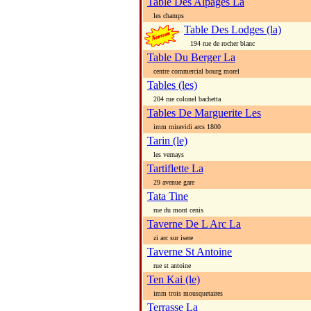
Table Des Alpages La
les champs
Table Des Lodges (la)
194 rue de rocher blanc
Table Du Berger La
centre commercial bourg morel
Tables (les)
204 rue colonel bachetta
Tables De Marguerite Les
imm miravidi arcs 1800
Tarin (le)
les vernays
Tartiflette La
29 avenue gare
Tata Tine
rue du mont cenis
Taverne De L Arc La
zi arc sur isere
Taverne St Antoine
rue st antoine
Ten Kai (le)
imm trois mousquetaires
Terrasse La