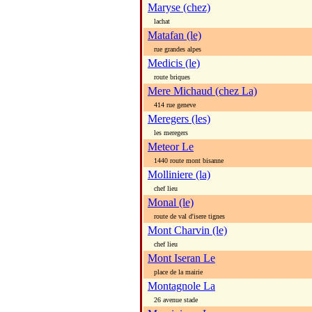
Maryse (chez)
lachat
Matafan (le)
rue grandes alpes
Medicis (le)
route briques
Mere Michaud (chez La)
414 rue geneve
Meregers (les)
les meregers
Meteor Le
1440 route mont bisanne
Molliniere (la)
chef lieu
Monal (le)
route de val d'isere tignes
Mont Charvin (le)
chef lieu
Mont Iseran Le
place de la mairie
Montagnole La
26 avenue stade