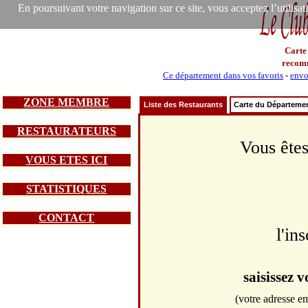
En poursuivant votre navigation sur ce site, vous acceptez l’utilisa
Carte
recom
Ce département dans vos favoris
-
envo
ZONE MEMBRE
Liste des Restaurants
Carte du Départeme
RESTAURATEURS
Vous êtes
VOUS ETES ICI
STATISTIQUES
CONTACT
l'in
saisissez 
(votre adresse em