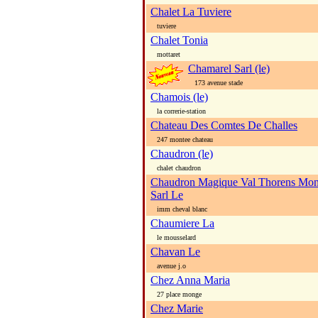
Chalet La Tuviere
tuviere
Chalet Tonia
mottaret
Chamarel Sarl (le)
173 avenue stade
Chamois (le)
la correrie-station
Chateau Des Comtes De Challes
247 montee chateau
Chaudron (le)
chalet chaudron
Chaudron Magique Val Thorens Mont
Sarl Le
imm cheval blanc
Chaumiere La
le mousselard
Chavan Le
avenue j.o
Chez Anna Maria
27 place monge
Chez Marie