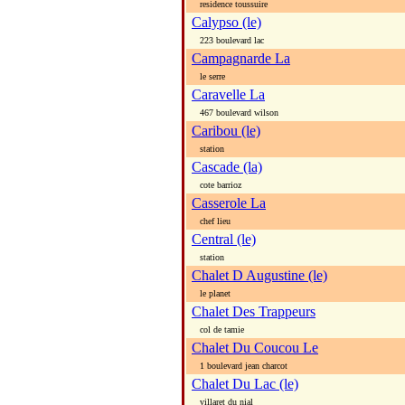
residence toussuire
Calypso (le)
223 boulevard lac
Campagnarde La
le serre
Caravelle La
467 boulevard wilson
Caribou (le)
station
Cascade (la)
cote barrioz
Casserole La
chef lieu
Central (le)
station
Chalet D Augustine (le)
le planet
Chalet Des Trappeurs
col de tamie
Chalet Du Coucou Le
1 boulevard jean charcot
Chalet Du Lac (le)
villaret du nial