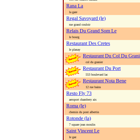
Rana La
la gare
Regal Savoyard (le)
rue grand couloir
Relais Du Grand Som Le
le bourg
Restaurant Des Cretes
le planay
Restaurant Du Col Du Grani
col du granier
Restaurant Du Port
553 boulevard lac
Restaurant Nota Bene
12 rue bains
Resto Fly 73
aeroport chambery aix
Roma (le)
chemin du pont albertin
Rotonde (la)
7 square jean moulin
Saint Vincent Le
le gaz