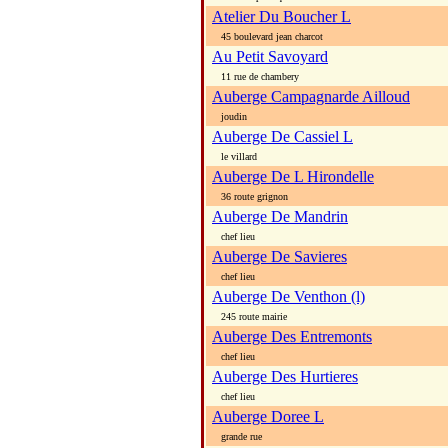
Atelier Du Boucher L
45 boulevard jean charcot
Au Petit Savoyard
11 rue de chambery
Auberge Campagnarde Ailloud
joudin
Auberge De Cassiel L
le villard
Auberge De L Hirondelle
36 route grignon
Auberge De Mandrin
chef lieu
Auberge De Savieres
chef lieu
Auberge De Venthon (l)
245 route mairie
Auberge Des Entremonts
chef lieu
Auberge Des Hurtieres
chef lieu
Auberge Doree L
grande rue