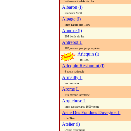
lotissement relais du chat
Albaron (l)
residence 1650
Alpage (l)
imm nature arcs 1800
Annexe (l)
205 bords du lac
Antrepot L
102,avenue georges pompidou
Arlequin (l)
rd 1006
Arlequin Restaurant (l)
6 route nationale
Armailly L
les brevieres
Arome L
719 avenue tarentaise
Arquebuse L
imm cascade arcs 1600 centre
Asile Des Fondues Duvegros L
chef lieu
Atelier (l)
59 rue republique