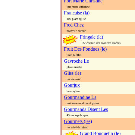
Fort Marie Christine
fort marie christine
Francaise (la)
100 place eglise
Fred Chez
nouvelle avenue
Fringale (la)
32 chemin des ecolieres areches
Fruit Des Fondues (le)
imm biolles
Gavroche Le
place marche
Gliss (le)
rue ste rose
Gourjux
ham eglise
Gourmandine La
residence rond point pistes
Gourmands Disent Les
43 rue republique
Gourmets (les)
rue aristide briand
Grand Bouquetin (le)