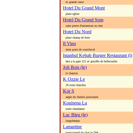
av grande casse
Hotel Du Grand Mont
place eglise
Hotel Du Grand Som
saint pierre d'entremont en char
Hotel Du Nord
place champ de foire
Il Vino
imm porte de courchevel
Istanbul Kebab Burger Restaurant (l)
face a la gare 121 av greyffie de bellecombe
Joli Bois (le)
le chanton
K Ozzie Le
20 route franchin
Kor S
angle du chemin ponsonnet
Kouisena La
route chaudanne
Lac Bleu (le)
longchamps
Lamartine
route tunnel du chat rn 504