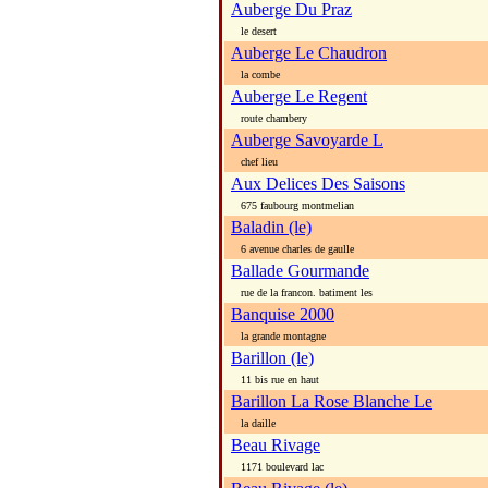
Auberge Du Praz
le desert
Auberge Le Chaudron
la combe
Auberge Le Regent
route chambery
Auberge Savoyarde L
chef lieu
Aux Delices Des Saisons
675 faubourg montmelian
Baladin (le)
6 avenue charles de gaulle
Ballade Gourmande
rue de la francon. batiment les
Banquise 2000
la grande montagne
Barillon (le)
11 bis rue en haut
Barillon La Rose Blanche Le
la daille
Beau Rivage
1171 boulevard lac