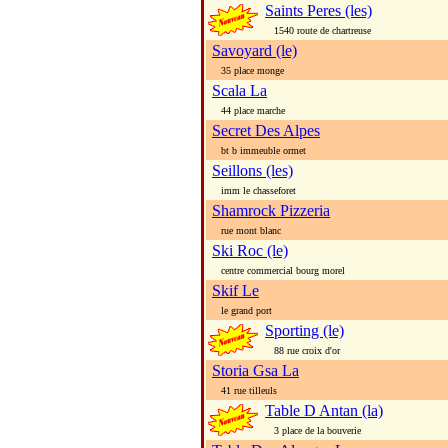
Saints Peres (les)
1540 route de chartreuse
Savoyard (le)
35 place monge
Scala La
44 place marche
Secret Des Alpes
bt b immeuble ormet
Seillons (les)
imm le chasseforet
Shamrock Pizzeria
rue mont blanc
Ski Roc (le)
centre commercial bourg morel
Skif Le
le grand port
Sporting (le)
88 rue croix d'or
Storia Gsa La
41 rue tilleuls
Table D Antan (la)
3 place de la bouverie