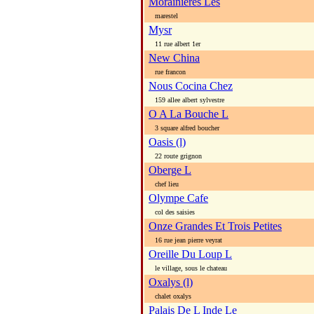
Morainieres Les
marestel
Mysr
11 rue albert 1er
New China
rue francon
Nous Cocina Chez
159 allee albert sylvestre
O A La Bouche L
3 square alfred boucher
Oasis (l)
22 route grignon
Oberge L
chef lieu
Olympe Cafe
col des saisies
Onze Grandes Et Trois Petites
16 rue jean pierre veyrat
Oreille Du Loup L
le village, sous le chateau
Oxalys (l)
chalet oxalys
Palais De L Inde Le