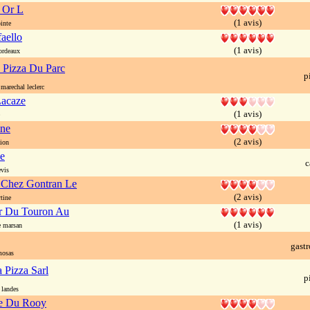
 Or L
(1 avis)
inte
aello
(1 avis)
rdeaux
Pizza Du Parc
p
arechal leclerc
Lacaze
(1 avis)
ine
(2 avis)
tion
e
c
vis
 Chez Gontran Le
(2 avis)
tine
r Du Touron Au
(1 avis)
 marsan
gast
mosas
 Pizza Sarl
p
landes
ie Du Rooy