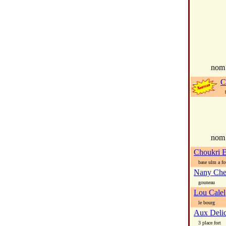
no
C
ba
nom
Choukri E
base ulm a fo
Nany Che
gouneau
Lou Calel
le bourg
Aux Delic
3 place fort