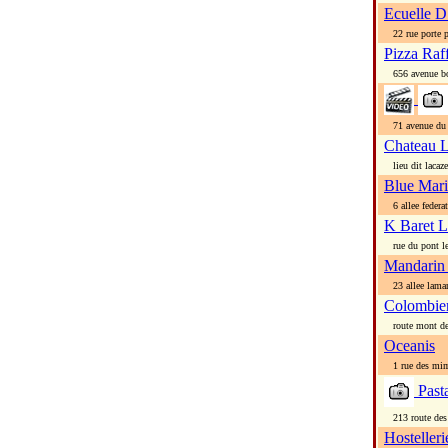
Ecuelle D
22 rue porte p
Pizza Raff
656 avenue bo
71 avenue du m
Chateau 
lieu dit lacaze
Blue Mar
6 allee federa
K Baret L
rue du pont le
Mandarin
23 allee lamar
Colombie
route mont de
Oceanis
1 rue des mi
Pasta
213 route des 
Hosteller