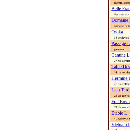
chemin labour
Belle Fra
domaine gay
Domaine 
domaine de b
Osaka
38 boulevard 
Passage L
gaussens
Cantine L
27 rue cornier
Table Des
14 rue cornier
Hermine 
21 rue voltair
Lieu Tard
29 bis rue vol
Foll Envi
29 bis rue vol
Etable L
41 peristyle g
Vietnam 