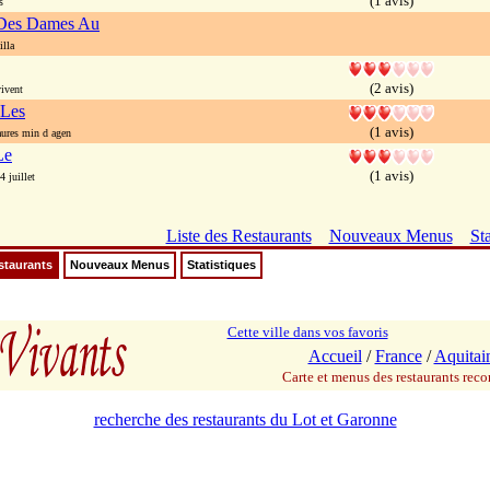
(1 avis)
s
Des Dames Au
lla
(2 avis)
ivent
 Les
(1 avis)
ures min d agen
Le
(1 avis)
 juillet
Liste des Restaurants
Nouveaux Menus
Sta
staurants
Nouveaux Menus
Statistiques
Cette ville dans vos favoris
Accueil
/
France
/
Aquitai
Carte et menus des restaurants re
recherche des restaurants du Lot et Garonne