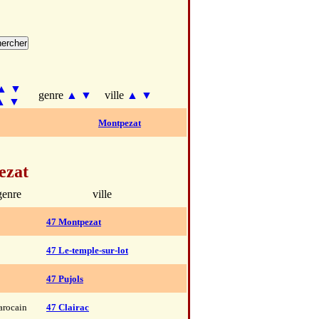
▲
▼
genre
▲
▼
ville
▲
▼
▲
▼
Montpezat
ezat
genre
ville
47 Montpezat
47 Le-temple-sur-lot
47 Pujols
rocain
47 Clairac