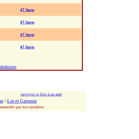
47 Agen
47 Agen
47 Agen
47 Agen
tistiques
envoyer ce lien à un ami
ne
/
Lot et Garonne
commandés par nos membres