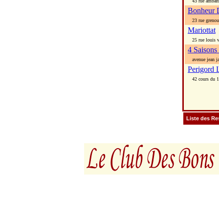
43 rue amban
Bonheur 
23 rue grenoui
Mariottat
25 rue louis v
4 Saisons
avenue jean ja
Perigord 
42 cours du 14
Liste des Re