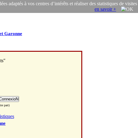
s adaptés à vos centres d’intérêts et réaliser des statistiques de visites
en savoir +
et Garonne
ts"
re part)
istiques
nne