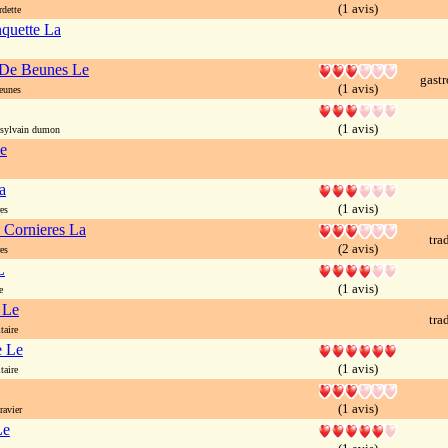
(1 avis)
dette
nquette La
De Beunes Le
gast
(1 avis)
eunes
(1 avis)
sylvain dumon
e
a
(1 avis)
es
 Cornieres La
tra
(2 avis)
es
L
(1 avis)
e
 Le
tra
taire
e Le
(1 avis)
taire
(1 avis)
ravier
Le