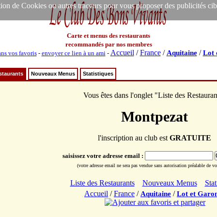
ion de Cookies ou autres traceurs pour vous proposer des publicités ciblée
Carte et menus des restaurants
recommandés par nos membres
Accueil
/
France
/
/
Aquitaine
Lot 
ans vos favoris
-
envoyer ce lien à un ami
-
staurants
Nouveaux Menus
Statistiques
Vous êtes dans l'onglet "Liste des Restauran
Montpezat
l'inscription au club est
GRATUITE
saisissez votre adresse email :
(votre adresse email ne sera pas vendue sans autorisation préalable de vot
Liste des Restaurants
Nouveaux Menus
Stat
Accueil
/
France
/
/
Aquitaine
Lot et Garo