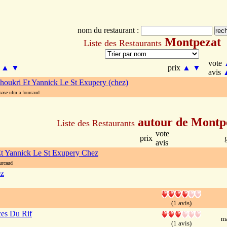
nom du restaurant :
Montpezat
Liste des Restaurants
vote
m
▲
▼
prix
▲
▼
avis
houkri Et Yannick Le St Exupery (chez)
se ulm a fourcaud
autour de Montp
Liste des Restaurants
vote
prix
avis
t Yannick Le St Exupery Chez
urcaud
z
(1 avis)
es Du Rif
ma
(1 avis)