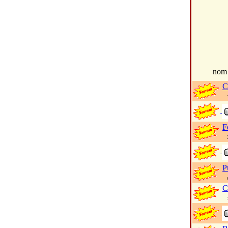
no
C
19
F
33
P
co
C
12