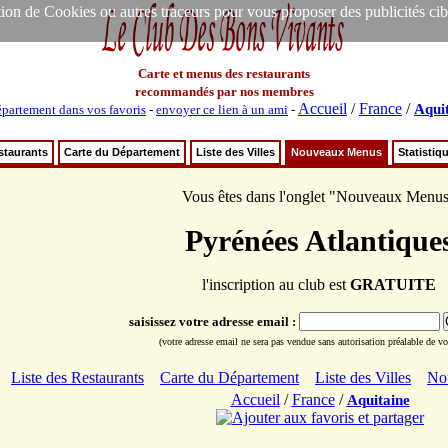
ion de Cookies ou autres traceurs pour vous proposer des publicités ciblée
Carte et menus des restaurants
recommandés par nos membres
Accueil
/
France
/
Aqui
partement dans vos favoris
-
envoyer ce lien à un ami
-
staurants
Carte du Département
Liste des Villes
Nouveaux Menus
Statistiq
Vous êtes dans l'onglet "Nouveaux Menu
Pyrénées Atlantique
l'inscription au club est
GRATUITE
saisissez votre adresse email :
(votre adresse email ne sera pas vendue sans autorisation préalable de vot
Liste des Restaurants
Carte du Département
Liste des Villes
No
Accueil
/
France
/
Aquitaine