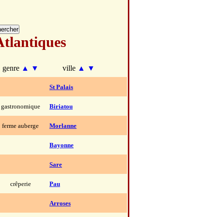
Atlantiques
genre
▲
▼
ville
▲
▼
St Palais
gastronomique
Biriatou
ferme auberge
Morlanne
Bayonne
Sare
crêperie
Pau
Arroses