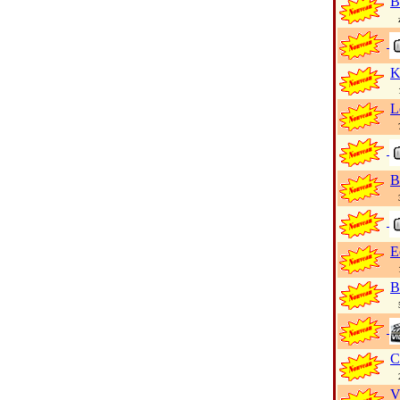
B
zo
K
12
L
7 
B
39
E
1 
B
5 
C
25
V