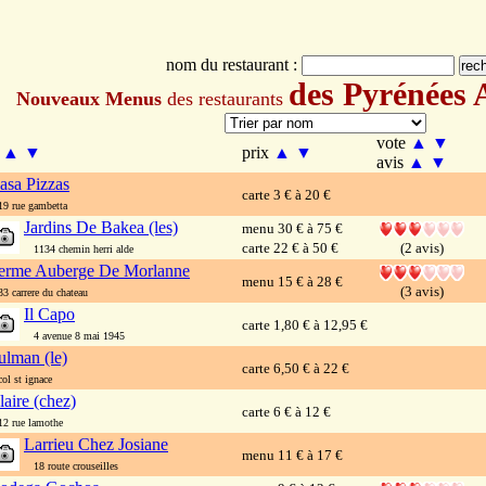
nom du restaurant :
des Pyrénées 
Nouveaux Menus
des restaurants
vote
▲
▼
m
▲
▼
prix
▲
▼
avis
▲
▼
asa Pizzas
carte 3 € à 20 €
 rue gambetta
Jardins De Bakea (les)
menu 30 € à 75 €
carte 22 € à 50 €
(2 avis)
1134 chemin herri alde
erme Auberge De Morlanne
menu 15 € à 28 €
(3 avis)
 carrere du chateau
Il Capo
carte 1,80 € à 12,95 €
4 avenue 8 mai 1945
ulman (le)
carte 6,50 € à 22 €
l st ignace
laire (chez)
carte 6 € à 12 €
 rue lamothe
Larrieu Chez Josiane
menu 11 € à 17 €
18 route crouseilles