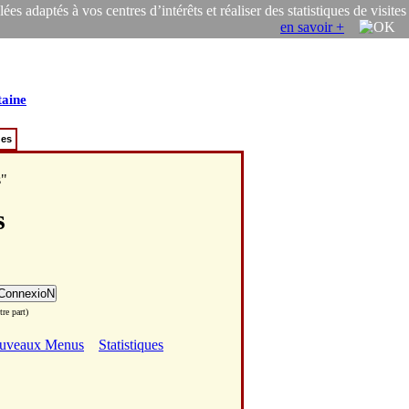
s adaptés à vos centres d’intérêts et réaliser des statistiques de visites
en savoir +
taine
ues
s"
s
re part)
uveaux Menus
Statistiques