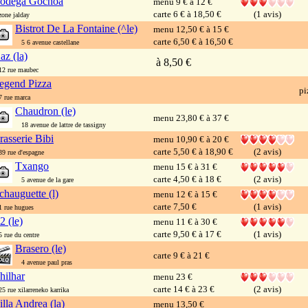
odega Gochoa
menu 9 € à 12 €
carte 6 € à 18,50 €
(1 avis)
ne jalday
Bistrot De La Fontaine (^le)
menu 12,50 € à 15 €
carte 6,50 € à 16,50 €
5 6 avenue castellane
az (la)
à 8,50 €
 rue maubec
egend Pizza
pi
rue marca
Chaudron (le)
menu 23,80 € à 37 €
18 avenue de lattre de tassigny
rasserie Bibi
menu 10,90 € à 20 €
carte 5,50 € à 18,90 €
(2 avis)
 rue d'espagne
Txango
menu 15 € à 31 €
carte 4,50 € à 18 €
(2 avis)
5 avenue de la gare
chauguette (l)
menu 12 € à 15 €
carte 7,50 €
(1 avis)
rue hugues
2 (le)
menu 11 € à 30 €
carte 9,50 € à 17 €
(1 avis)
rue du centre
Brasero (le)
carte 9 € à 21 €
4 avenue paul pras
hilhar
menu 23 €
carte 14 € à 23 €
(2 avis)
 rue xilarreneko karrika
illa Andrea (la)
menu 13,50 €