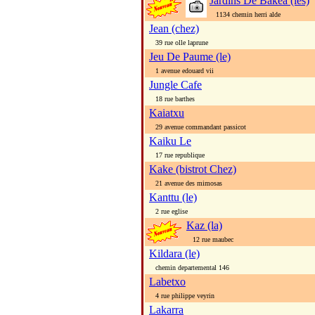
Jardins De Bakea (les)
1134 chemin herri alde
Jean (chez)
39 rue olle laprune
Jeu De Paume (le)
1 avenue edouard vii
Jungle Cafe
18 rue barthes
Kaiatxu
29 avenue commandant passicot
Kaiku Le
17 rue republique
Kake (bistrot Chez)
21 avenue des mimosas
Kanttu (le)
2 rue eglise
Kaz (la)
12 rue maubec
Kildara (le)
chemin departemental 146
Labetxo
4 rue philippe veyrin
Lakarra