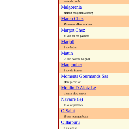
route de cambo
Malgorenia
maison malgorenia bourg
Marco Chez
45 avenue allees marines
Margot Chez
41 ave du cdt passicot
Marjoli
1 rue hedas
Mattin
51 rue evariste baignol
Maugouber
1 rue du fronton
Moments Gourmands Sas
place pierre loti
Moulin D Alotz Le
chemin alotz errota
Navarre (le)
14 allee platanes
O Saint
15 rue leon gambetta
Oillarburu
8 rue eglise