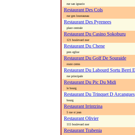
rue san ignacio
Restaurant Des Cols
rue gen loustaunau
Restaurant Des Pyrenees
place centrale
Restaurant Du Casino Sokoburu
121 boulevard mer
Restaurant Du Chene
pres eglise
Restaurant Du Golf De Souraide
route cretes
Restaurant Du Labourd Sortu Berri E
rue principale
Restaurant Du Pic Du Midi
le bourg
Restaurant Du Trinquet D Arcangues
bourg
Restaurant Irrintzina
5 rue st jean
Restaurant Olivier
115 boulevard mer
Restaurant Trabenia