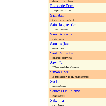
chemin cherouenborda
Rotisserie Etxea
7 esplanade gascons
Sachabar
5 place reine marguerite
Saint Jacques (le)
11 rue parlement
Saint Sylvestre
route esnazu
Sambas (les)
chemin lande
Santa Maria La
esplanade port vieux
Sawa Le
57 boulevard alsace lorraine
Simon Chez
le haut d'espoey rd 817 route de tarbes
Socket La
avenue chateau
Sources De La Nive
qua beherobie
Sukaldea
rue bidassoa