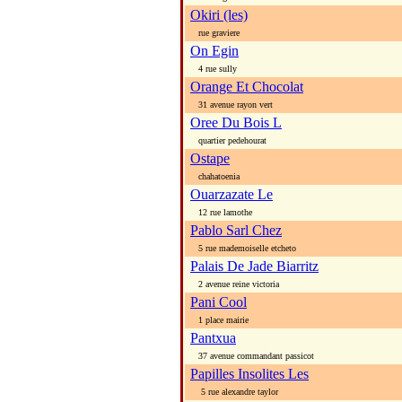
Okiri (les)
rue graviere
On Egin
4 rue sully
Orange Et Chocolat
31 avenue rayon vert
Oree Du Bois L
quartier pedehourat
Ostape
chahatoenia
Ouarzazate Le
12 rue lamothe
Pablo Sarl Chez
5 rue mademoiselle etcheto
Palais De Jade Biarritz
2 avenue reine victoria
Pani Cool
1 place mairie
Pantxua
37 avenue commandant passicot
Papilles Insolites Les
5 rue alexandre taylor