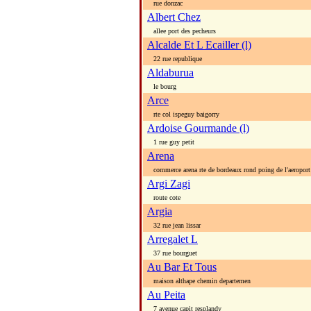
rue donzac
Albert Chez
allee port des pecheurs
Alcalde Et L Ecailler (l)
22 rue republique
Aldaburua
le bourg
Arce
rte col ispeguy baigorry
Ardoise Gourmande (l)
1 rue guy petit
Arena
commerce arena rte de bordeaux rond poing de l'aeroport
Argi Zagi
route cote
Argia
32 rue jean lissar
Arregalet L
37 rue bourguet
Au Bar Et Tous
maison althape chemin departemen
Au Peita
7 avenue capit resplandy