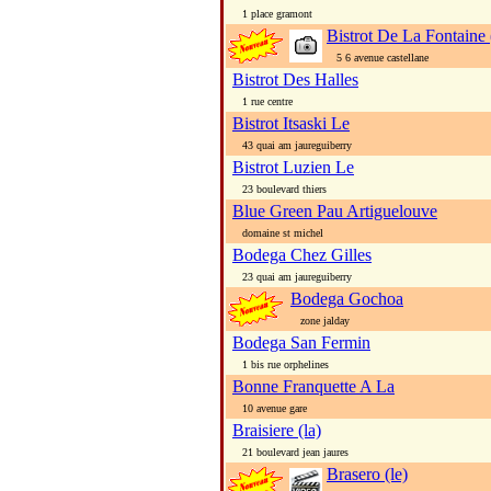
1 place gramont
Bistrot De La Fontaine 
5 6 avenue castellane
Bistrot Des Halles
1 rue centre
Bistrot Itsaski Le
43 quai am jaureguiberry
Bistrot Luzien Le
23 boulevard thiers
Blue Green Pau Artiguelouve
domaine st michel
Bodega Chez Gilles
23 quai am jaureguiberry
Bodega Gochoa
zone jalday
Bodega San Fermin
1 bis rue orphelines
Bonne Franquette A La
10 avenue gare
Braisiere (la)
21 boulevard jean jaures
Brasero (le)