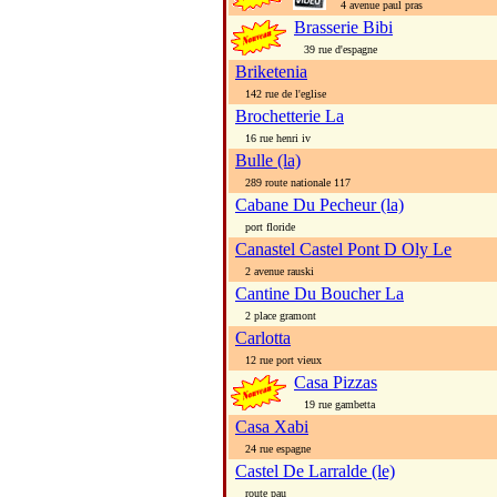
4 avenue paul pras
Brasserie Bibi
39 rue d'espagne
Briketenia
142 rue de l'eglise
Brochetterie La
16 rue henri iv
Bulle (la)
289 route nationale 117
Cabane Du Pecheur (la)
port floride
Canastel Castel Pont D Oly Le
2 avenue rauski
Cantine Du Boucher La
2 place gramont
Carlotta
12 rue port vieux
Casa Pizzas
19 rue gambetta
Casa Xabi
24 rue espagne
Castel De Larralde (le)
route pau