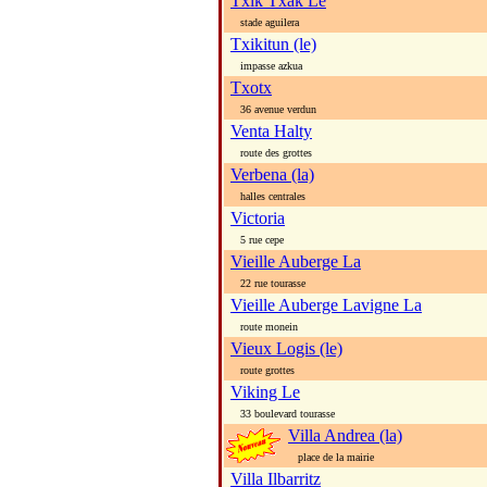
Txik Txak Le
stade aguilera
Txikitun (le)
impasse azkua
Txotx
36 avenue verdun
Venta Halty
route des grottes
Verbena (la)
halles centrales
Victoria
5 rue cepe
Vieille Auberge La
22 rue tourasse
Vieille Auberge Lavigne La
route monein
Vieux Logis (le)
route grottes
Viking Le
33 boulevard tourasse
Villa Andrea (la)
place de la mairie
Villa Ilbarritz