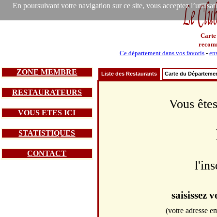
En poursuivant votre navigation sur ce site, vous acceptez l’utilisa
Carte
recom
Ce département dans vos favoris
-
en
ZONE MEMBRE
Liste des Restaurants
Carte du Départeme
RESTAURATEURS
Vous êtes
VOUS ETES ICI
STATISTIQUES
CONTACT
l'in
saisissez 
(votre adresse em