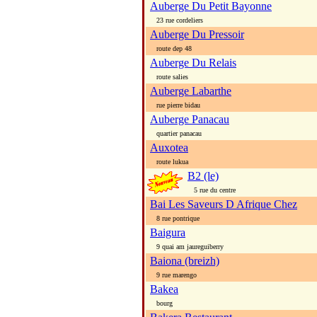
Auberge Du Petit Bayonne
23 rue cordeliers
Auberge Du Pressoir
route dep 48
Auberge Du Relais
route salies
Auberge Labarthe
rue pierre bidau
Auberge Panacau
quartier panacau
Auxotea
route lukua
B2 (le)
5 rue du centre
Bai Les Saveurs D Afrique Chez
8 rue pontrique
Baigura
9 quai am jaureguiberry
Baiona (breizh)
9 rue marengo
Bakea
bourg