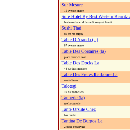
Sur Mesure
11 avenue marne
Sure Hotel By Best Western Biarritz
boulevard marcel dassault aeroport biarrit
Sushi Thai
80 ter rue etigny
Table D Aranda (la)
87 avenue marne
Table Des Corsaires (la)
place maurice ravel
Table Des Docks La
44 rue luis mariano
Table Des Freres Ibarboure La
rue ttalienea
Talotegi
10 rue tonneliers
Tannerie (la)
rue la tannerie
Tante Ursule Chez
bas cambo
Tantina De Burgos La
2 place beaurivage