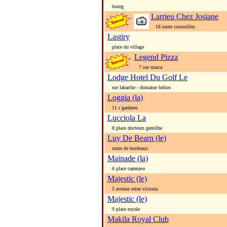
bourg
Larrieu Chez Josiane
18 route crouseilles
Lastiry
place du village
Legend Pizza
7 rue marca
Lodge Hotel Du Golf Le
rue labarthe - domaine helios
Loggia (la)
11 r garderes
Lucciola La
8 place docteurs gentilhe
Luy De Bearn (le)
route de bordeaux
Mainade (la)
6 place cazenave
Majestic (le)
5 avenue reine victoria
Majestic (le)
9 place royale
Makila Royal Club