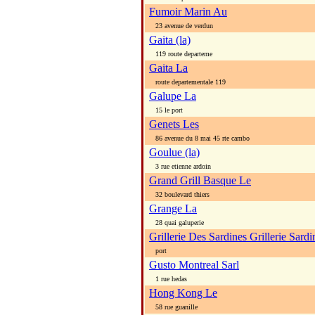
Fumoir Marin Au
23 avenue de verdun
Gaita (la)
119 route departeme
Gaita La
route departementale 119
Galupe La
15 le port
Genets Les
86 avenue du 8 mai 45 rte cambo
Goulue (la)
3 rue etienne ardoin
Grand Grill Basque Le
32 boulevard thiers
Grange La
28 quai galuperie
Grillerie Des Sardines Grillerie Sard
port
Gusto Montreal Sarl
1 rue hedas
Hong Kong Le
58 rue guanille