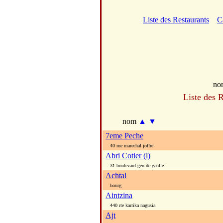
Liste des Restaurants
C
no
Liste des 
nom
▲
▼
7eme Peche
40 rue marechal joffre
Abri Cotier (l)
31 boulevard gen de gaulle
Achtal
bourg
Aintzina
440 rte karrika nagusia
Ajt