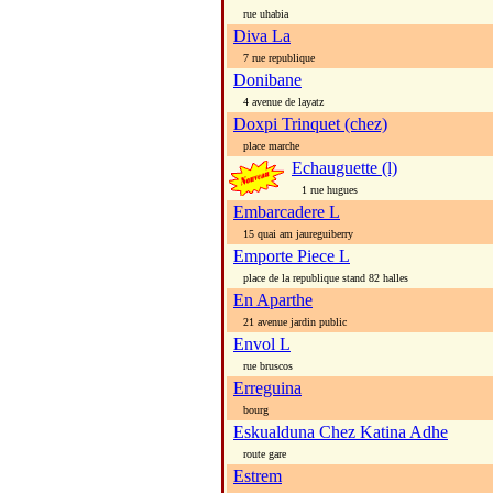
rue uhabia
Diva La
7 rue republique
Donibane
4 avenue de layatz
Doxpi Trinquet (chez)
place marche
Echauguette (l)
1 rue hugues
Embarcadere L
15 quai am jaureguiberry
Emporte Piece L
place de la republique stand 82 halles
En Aparthe
21 avenue jardin public
Envol L
rue bruscos
Erreguina
bourg
Eskualduna Chez Katina Adhe
route gare
Estrem