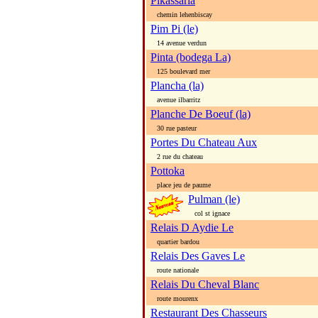
Pikassaria
chemin lehenbiscay
Pim Pi (le)
14 avenue verdun
Pinta (bodega La)
125 boulevard mer
Plancha (la)
avenue ilbarritz
Planche De Boeuf (la)
30 rue pasteur
Portes Du Chateau Aux
2 rue du chateau
Pottoka
place jeu de paume
Pulman (le)
col st ignace
Relais D Aydie Le
quartier bardou
Relais Des Gaves Le
route nationale
Relais Du Cheval Blanc
route mourenx
Restaurant Des Chasseurs