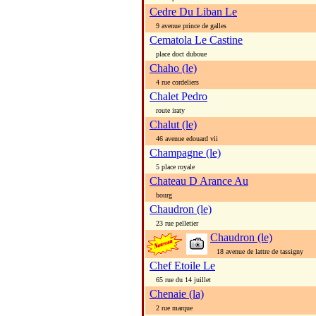
Cedre Du Liban Le
9 avenue prince de galles
Cematola Le Castine
place doct duboue
Chaho (le)
4 rue cordeliers
Chalet Pedro
route iraty
Chalut (le)
46 avenue edouard vii
Champagne (le)
5 place royale
Chateau D Arance Au
bourg
Chaudron (le)
23 rue pelletier
Chaudron (le)
18 avenue de lattre de tassigny
Chef Etoile Le
65 rue du 14 juillet
Chenaie (la)
2 rue marque