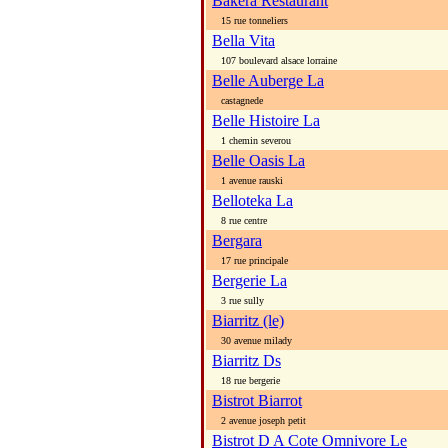
Bakera Restaurant
15 rue tonneliers
Bella Vita
107 boulevard alsace lorraine
Belle Auberge La
castagnede
Belle Histoire La
1 chemin severou
Belle Oasis La
1 avenue rauski
Belloteka La
8 rue centre
Bergara
17 rue principale
Bergerie La
3 rue sully
Biarritz (le)
30 avenue milady
Biarritz Ds
18 rue bergerie
Bistrot Biarrot
2 avenue joseph petit
Bistrot D A Cote Omnivore Le