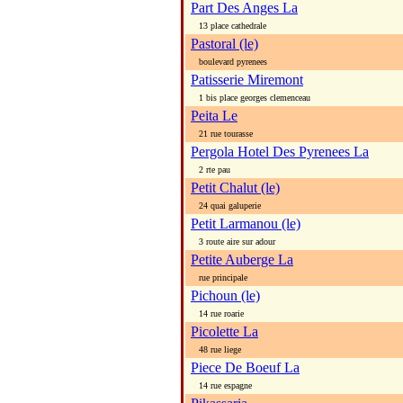
Part Des Anges La
13 place cathedrale
Pastoral (le)
boulevard pyrenees
Patisserie Miremont
1 bis place georges clemenceau
Peita Le
21 rue tourasse
Pergola Hotel Des Pyrenees La
2 rte pau
Petit Chalut (le)
24 quai galuperie
Petit Larmanou (le)
3 route aire sur adour
Petite Auberge La
rue principale
Pichoun (le)
14 rue roarie
Picolette La
48 rue liege
Piece De Boeuf La
14 rue espagne