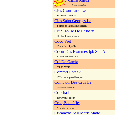
Claire (chez)
12 rue lamothe
Clos Gourmand Le
40 avenue henri iv
Clos Saint Georges Le
4 place de la fontaine d'argent
Club House De Chiberta
104 boulevard plages
Coco Viet
19 rue du 14 juillet
Coeur Des Hommes Jpb Sarl Au
62 quai des corsaires
Col De Gamia
col de gamia
Comfort Loreak
117 avenue grand basque
Comptoir Des Crus Le
135 route momas
Concha La
299 avenue adour
Croq Boeuf (le)
24 route bayonne
Cucaracha Sarl Marie Maite