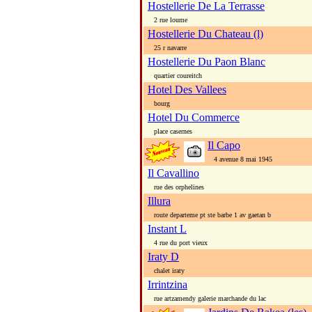
Hostellerie De La Terrasse
2 rue loume
Hostellerie Du Chateau (l)
25 r navarre
Hostellerie Du Paon Blanc
quartier coureitch
Hotel Des Vallees
bourg
Hotel Du Commerce
place casernes
Il Capo
4 avenue 8 mai 1945
Il Cavallino
rue des orphelines
Illura
route departeme pt ste barbe 1 av gaetan b
Instant L
4 rue du port vieux
Iraty D
chalet iraty
Irrintzina
rue artzamendy galerie marchande du lac