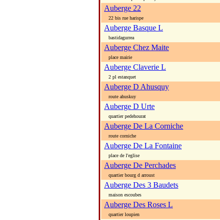
Auberge 22
22 bis rue harispe
Auberge Basque L
bastidagurrea
Auberge Chez Maite
place mairie
Auberge Claverie L
2 pl estanquet
Auberge D Ahusquy
route ahuskuy
Auberge D Urte
quartier pedehourat
Auberge De La Corniche
route corniche
Auberge De La Fontaine
place de l'eglise
Auberge De Perchades
quartier bourg d arroust
Auberge Des 3 Baudets
maison escoubes
Auberge Des Roses L
quartier loupien