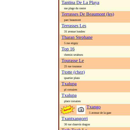
Tantina De La Playa
rue plage du centre
Terrasses De Beaumont (les)
parc beaumont
Terrasses Les
31 avenue londres
Tharan Stephane
5 rue etigny
Top 16
chemin urtaburu
Tourasse Le
25 rue tourasse
Ttotte (chez)
quartier plaza
Txalupa
pl corsaires
Txalupa
place corsaires
Txango
5 avenue de la gare
Txantxangorri
30 rue chauvin dragon