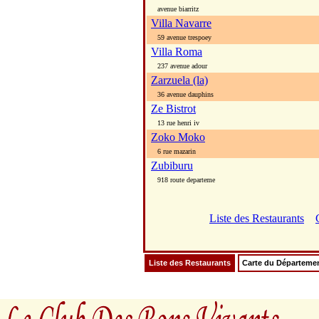
avenue biarritz
Villa Navarre
59 avenue trespoey
Villa Roma
237 avenue adour
Zarzuela (la)
36 avenue dauphins
Ze Bistrot
13 rue henri iv
Zoko Moko
6 rue mazarin
Zubiburu
918 route departeme
Liste des Restaurants
Liste des Restaurants
Carte du Départeme