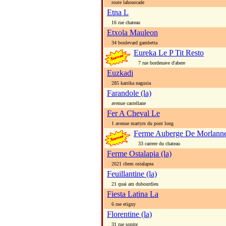
route lahourcade
Etna L
16 rue chateau
Etxola Mauleon
34 boulevard gambetta
Eureka Le P Tit Resto
7 rue bordenave d'abere
Euzkadi
285 karrika nagusia
Farandole (la)
avenue castellane
Fer A Cheval Le
1 avenue martyrs du pont long
Ferme Auberge De Morlann
33 carrere du chateau
Ferme Ostalapia (la)
2621 chem ostalapea
Feuillantine (la)
21 quai am dubourdieu
Fiesta Latina La
6 rue etigny
Florentine (la)
31 rue sopite