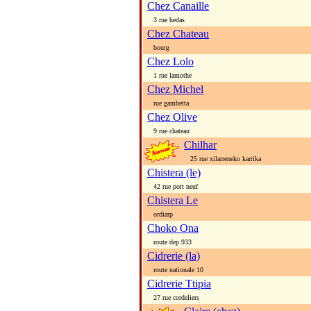
Chez Canaille
3 rue hedas
Chez Chateau
bourg
Chez Lolo
1 rue lamothe
Chez Michel
rue gambetta
Chez Olive
9 rue chateau
Chilhar
25 rue xilarreneko karrika
Chistera (le)
42 rue port neuf
Chistera Le
ordiarp
Choko Ona
route dep 933
Cidrerie (la)
route nationale 10
Cidrerie Ttipia
27 rue cordeliers